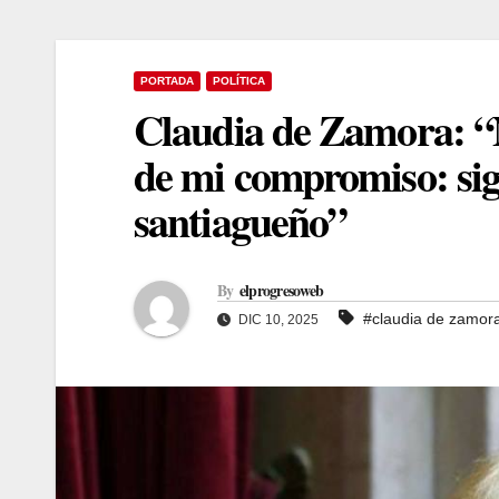
PORTADA
POLÍTICA
Claudia de Zamora: “N
de mi compromiso: sig
santiagueño”
By
elprogresoweb
#claudia de zamor
DIC 10, 2025