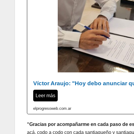
Víctor Araujo: "Hoy debo anunciar q
Leer más
elprogresoweb.com.ar
“Gracias por acompañarme en cada paso de es
acá, codo a codo con cada santiagueño y santiague