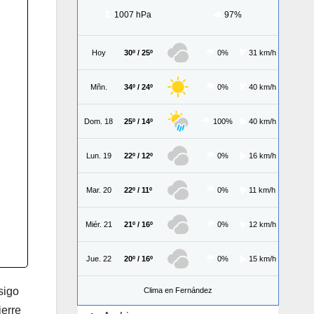
1007 hPa
97%
Hoy
30º / 25º
0%
31 km/h
Mñn.
34º / 24º
0%
40 km/h
Dom. 18
25º / 14º
100%
40 km/h
Lun. 19
22º / 12º
0%
16 km/h
Mar. 20
22º / 11º
0%
11 km/h
Miér. 21
21º / 16º
0%
12 km/h
Jue. 22
20º / 16º
0%
15 km/h
sigo
Clima en Fernández
ierre