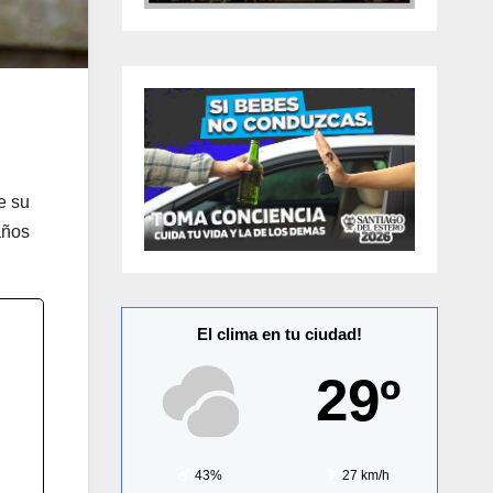
e su
años
El clima en tu ciudad!
29º
43%
27 km/h