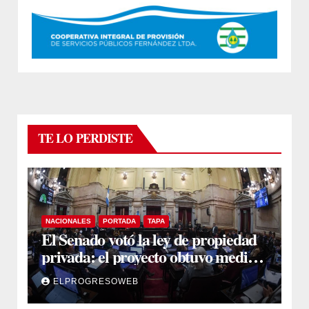
TE LO PERDISTE
NACIONALES
PORTADA
TAPA
El Senado votó la ley de propiedad
privada: el proyecto obtuvo media
sanción
ELPROGRESOWEB