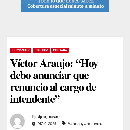
FERNÁNDEZ
POLÍTICA
PORTADA
Víctor Araujo: “Hoy
debo anunciar que
renuncio al cargo de
intendente”
By
elprogresoweb
,
#araujo
#renuncia
DIC 9, 2025