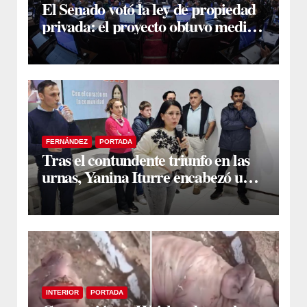
El Senado votó la ley de propiedad
privada: el proyecto obtuvo media
sanción
FERNÁNDEZ
PORTADA
Tras el contundente triunfo en las
urnas, Yanina Iturre encabezó un
encuentro con vecinos y dirigentes
en Fernández
INTERIOR
PORTADA