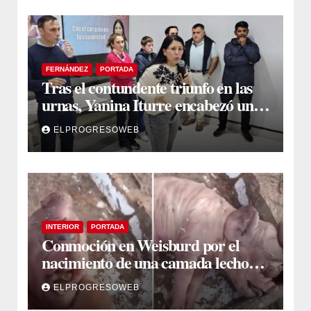
FERNÁNDEZ
PORTADA
Tras el contundente triunfo en las
urnas, Yanina Iturre encabezó un
encuentro con vecinos y dirigentes
ELPROGRESOWEB
en Fernández
INTERIOR
PORTADA
Conmoción en Weisburd por el
nacimiento de una camada lechones
con graves deformaciones
ELPROGRESOWEB