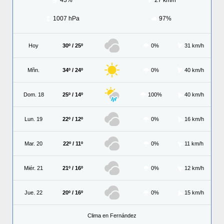
43%
27 km/h
1007 hPa
97%
Hoy
30º / 25º
0%
31 km/h
Mñn.
34º / 24º
0%
40 km/h
Dom. 18
25º / 14º
100%
40 km/h
Lun. 19
22º / 12º
0%
16 km/h
Mar. 20
22º / 11º
0%
11 km/h
Miér. 21
21º / 16º
0%
12 km/h
Jue. 22
20º / 16º
0%
15 km/h
Clima en Fernández