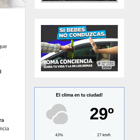
 que
,
l
El clima en tu ciudad!
29º
ra
ncia
43%
27 km/h