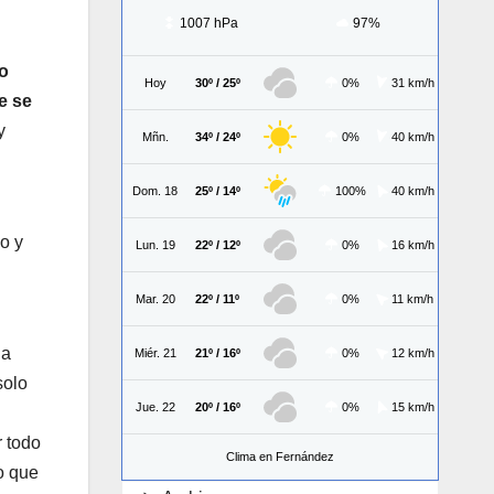
1007 hPa
97%
o
Hoy
30º / 25º
0%
31 km/h
e se
y
Mñn.
34º / 24º
0%
40 km/h
Dom. 18
25º / 14º
100%
40 km/h
jo y
Lun. 19
22º / 12º
0%
16 km/h
Mar. 20
22º / 11º
0%
11 km/h
 a
Miér. 21
21º / 16º
0%
12 km/h
solo
Jue. 22
20º / 16º
0%
15 km/h
r todo
Clima en Fernández
o que