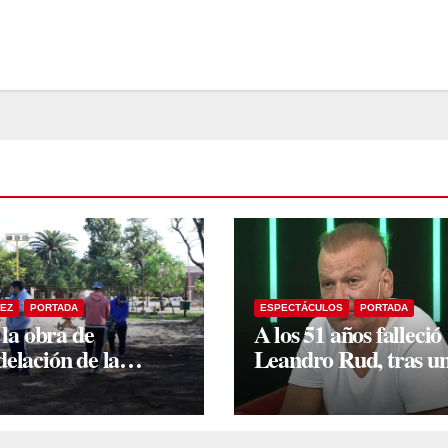
EZ
PORTADA
ESPECTÁCULOS
PORTADA
 la obra de
A los 51 años falleció
elación de la
Leandro Rud, tras u
ica Plaza Mitre: la
larga lucha contra el
dente Yanina Iturre
cáncer
visó los primeros