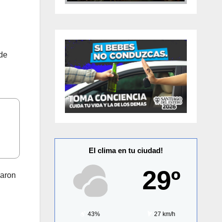
 de
El clima en tu ciudad!
29º
zaron
43%
27 km/h