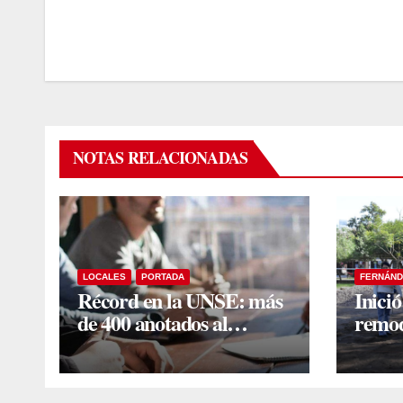
NOTAS RELACIONADAS
LOCALES
PORTADA
FERNÁND
Récord en la UNSE: más
Inició
de 400 anotados al
remod
programa de ingreso sin
histór
secundario
Inten
super