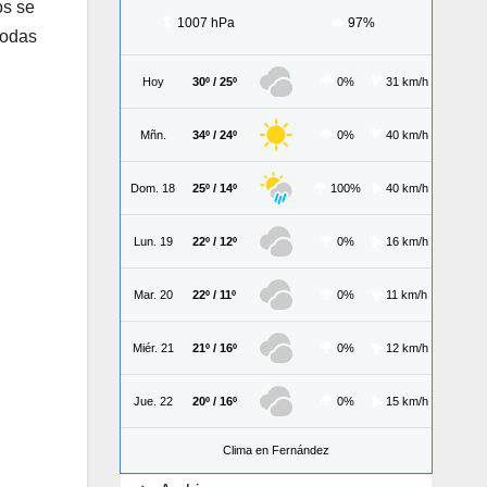
os se
1007 hPa
97%
todas
Hoy
30º / 25º
0%
31 km/h
Mñn.
34º / 24º
0%
40 km/h
Dom. 18
25º / 14º
100%
40 km/h
Lun. 19
22º / 12º
0%
16 km/h
Mar. 20
22º / 11º
0%
11 km/h
Miér. 21
21º / 16º
0%
12 km/h
Jue. 22
20º / 16º
0%
15 km/h
Clima en Fernández