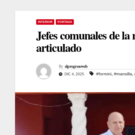
INTERIOR
PORTADA
Jefes comunales de la 
articulado
By
elprogresoweb
,
,
#formini
#mansilla
DIC 4, 2025