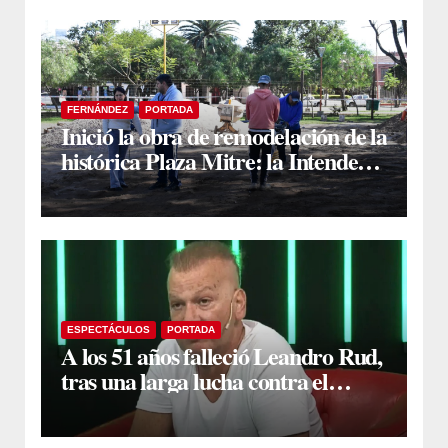
FERNÁNDEZ
PORTADA
Inició la obra de remodelación de la
histórica Plaza Mitre: la Intendente
Yanina Iturre supervisó los
primeros trabajos
ESPECTÁCULOS
PORTADA
A los 51 años falleció Leandro Rud,
tras una larga lucha contra el
cáncer