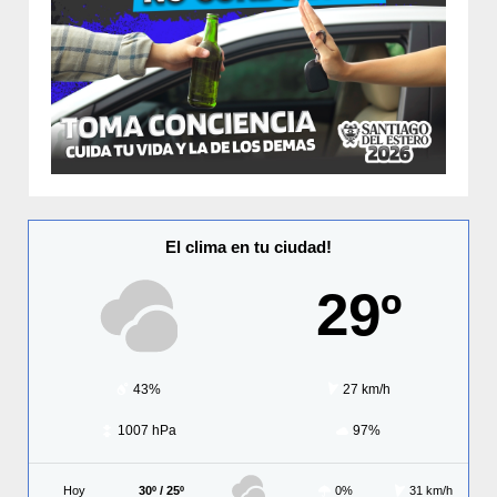
El clima en tu ciudad!
29º
43%
27 km/h
1007 hPa
97%
Hoy
30º / 25º
0%
31 km/h