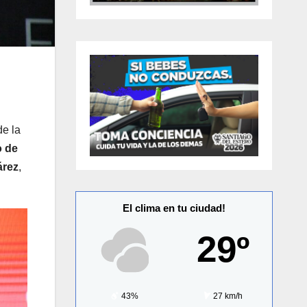
de la
o de
árez
,
El clima en tu ciudad!
29º
43%
27 km/h