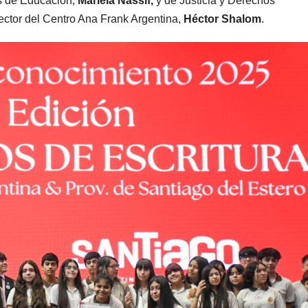
as de Educación,
Mariela Nassif,
y de Justicia y Derechos
ector del Centro Ana Frank Argentina,
Héctor Shalom
.