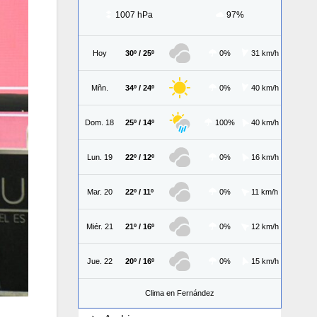
1007 hPa
97%
Hoy
30º / 25º
0%
31 km/h
Mñn.
34º / 24º
0%
40 km/h
Dom. 18
25º / 14º
100%
40 km/h
Lun. 19
22º / 12º
0%
16 km/h
Mar. 20
22º / 11º
0%
11 km/h
Miér. 21
21º / 16º
0%
12 km/h
Jue. 22
20º / 16º
0%
15 km/h
Clima en Fernández