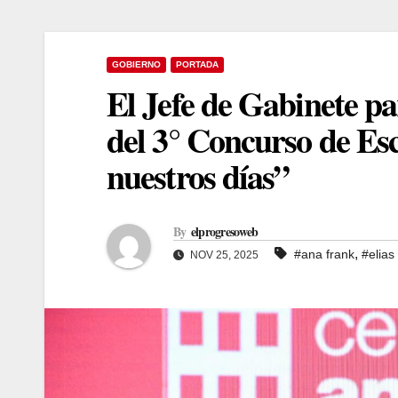
GOBIERNO
PORTADA
El Jefe de Gabinete pa
del 3° Concurso de Es
nuestros días”
By
elprogresoweb
,
#ana frank
#elias
NOV 25, 2025