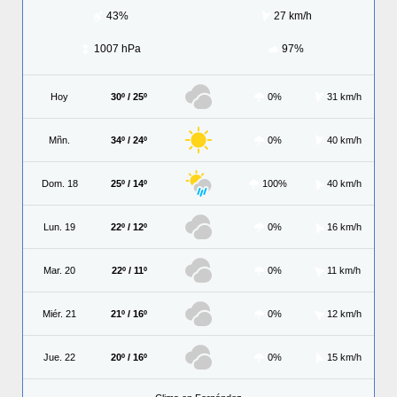
43%
27 km/h
1007 hPa
97%
Hoy
30º / 25º
0%
31 km/h
Mñn.
34º / 24º
0%
40 km/h
Dom. 18
25º / 14º
100%
40 km/h
Lun. 19
22º / 12º
0%
16 km/h
Mar. 20
22º / 11º
0%
11 km/h
Miér. 21
21º / 16º
0%
12 km/h
Jue. 22
20º / 16º
0%
15 km/h