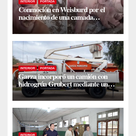
INTERIOR
PORTADA
Conmoción en Weisburd por el
nacimiento de una camada
lechones con graves deformaciones
INTERIOR
PORTADA
Garza incorporó un camión con
hidrogrúa Grubert mediante una
inversión de $35 millones con
fondos municipales
INTERIOR