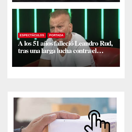
primeros trabajos
ESPECTÁCULOS
PORTADA
A los 51 años falleció Leandro Rud,
tras una larga lucha contra el
cáncer