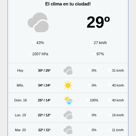
El clima en tu ciudad!
29º
43%
27 km/h
1007 hPa
97%
Hoy
30º / 25º
0%
31 km/h
Mñn.
34º / 24º
0%
40 km/h
Dom. 18
25º / 14º
100%
40 km/h
Lun. 19
22º / 12º
0%
16 km/h
Mar. 20
22º / 11º
0%
11 km/h