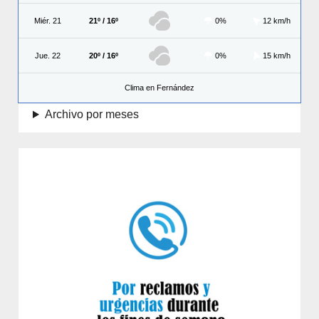
Miér. 21
21º / 16º
0%
12 km/h
Jue. 22
20º / 16º
0%
15 km/h
Clima en Fernández
Archivo por meses