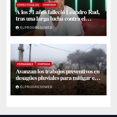
ESPECTÁCULOS
PORTADA
A los 51 años falleció Leandro Rud,
tras una larga lucha contra el
cáncer
ELPROGRESOWEB
FERNÁNDEZ
PORTADA
Avanzan los trabajos preventivos en
desagües pluviales para mitigar el
impacto de la temporada de lluvias
ELPROGRESOWEB