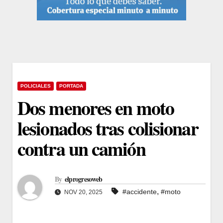
POLICIALES
PORTADA
Dos menores en moto
lesionados tras colisionar
contra un camión
By
elprogresoweb
,
#accidente
#moto
NOV 20, 2025