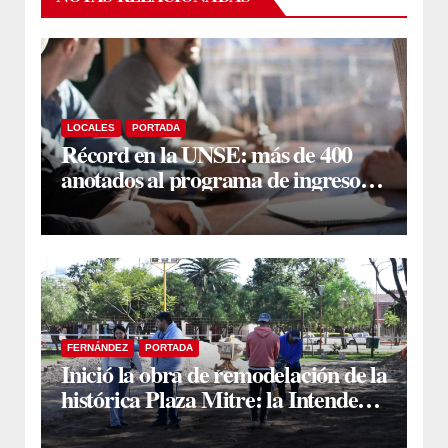
LOCALES
PORTADA
Récord en la UNSE: más de 400
anotados al programa de ingreso
sin secundario
FERNÁNDEZ
PORTADA
Inició la obra de remodelación de la
histórica Plaza Mitre: la Intendente
Yanina Iturre supervisó los