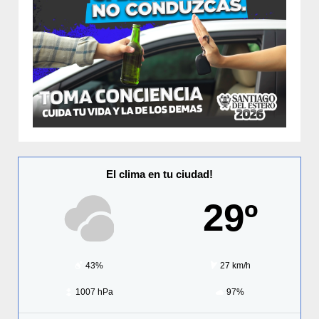
El clima en tu ciudad!
29º
43%
27 km/h
1007 hPa
97%