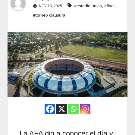
,
,
#estadio unico
#final
NOV 18, 2025
#torneo clausura
La AFA dio a conocer el día y