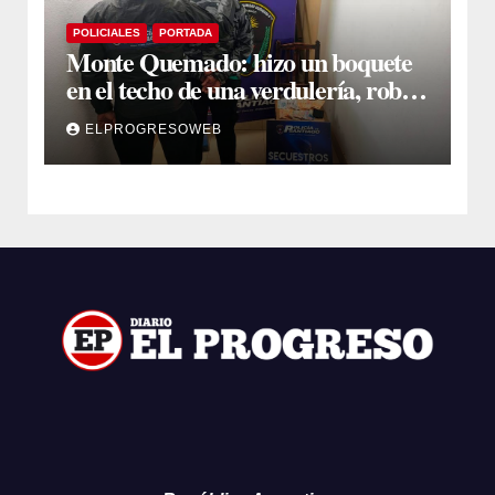
POLICIALES
PORTADA
Monte Quemado: hizo un boquete
en el techo de una verdulería, robó
$800.000 y cayó tras ser filmado
ELPROGRESOWEB