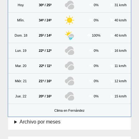
Hoy
30º / 25º
0%
31 km/h
Mñn.
34º / 24º
0%
40 km/h
Dom. 18
25º / 14º
100%
40 km/h
Lun. 19
22º / 12º
0%
16 km/h
Mar. 20
22º / 11º
0%
11 km/h
Miér. 21
21º / 16º
0%
12 km/h
Jue. 22
20º / 16º
0%
15 km/h
Clima en Fernández
Archivo por meses