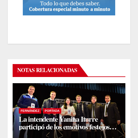
NOTAS RELACIONADAS
FERNÁNDEZ
PORTADA
La intendente Yanina Iturre
participó de los emotivos festejos
por el Aniversario del Taekwon-Do