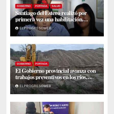
GOBIERNO
PORTADA
SALUD
Santiago del Estero realizó por
primera vez una habilitación
auditiva con vincha de conducción
ELPROGRESOWEB
ósea
GOBIERNO
PORTADA
El Gobierno provincial avanza con
trabajos preventivos en los ríos
Dulce y Salado y en los Bajos
ELPROGRESOWEB
Submeridionales