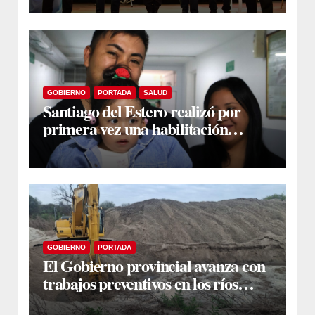
en Fernández
GOBIERNO
PORTADA
SALUD
Santiago del Estero realizó por
primera vez una habilitación
auditiva con vincha de conducción
ósea
GOBIERNO
PORTADA
El Gobierno provincial avanza con
trabajos preventivos en los ríos
Dulce y Salado y en los Bajos