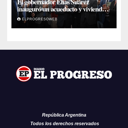
El gobernador Elías Suárez
inauguró un acueducto y viviendas
sociales en El Simbol y Nueva
ELPROGRESOWEB
Francia
República Argentina
Todos los derechos reservados