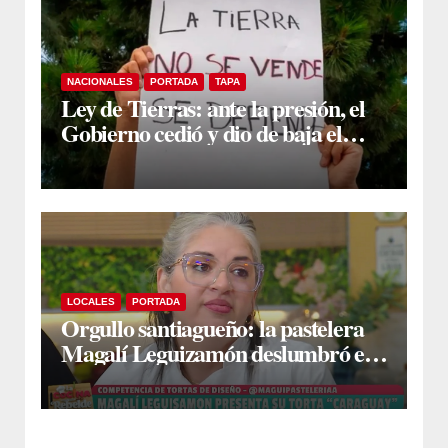
NACIONALES
PORTADA
TAPA
Ley de Tierras: ante la presión, el
Gobierno cedió y dio de baja el
capítulo de la polémica
LOCALES
PORTADA
Orgullo santiagueño: la pastelera
Magalí Leguizamón deslumbró en
Canal 13 con su torta “Caraguay” y
ganó la competencia