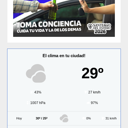
El clima en tu ciudad!
29º
43%
27 km/h
1007 hPa
97%
Hoy
30º / 25º
0%
31 km/h