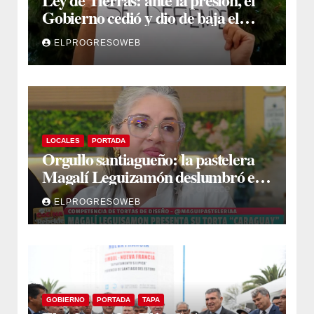
Gobierno cedió y dio de baja el
capítulo de la polémica
ELPROGRESOWEB
LOCALES
PORTADA
Orgullo santiagueño: la pastelera
Magalí Leguizamón deslumbró en
Canal 13 con su torta “Caraguay” y
ELPROGRESOWEB
ganó la competencia
GOBIERNO
PORTADA
TAPA