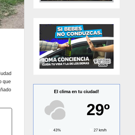
ciudad
o que
pañado
El clima en tu ciudad!
29º
43%
27 km/h