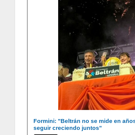
Formini: "Beltrán no se mide en años
seguir creciendo juntos"