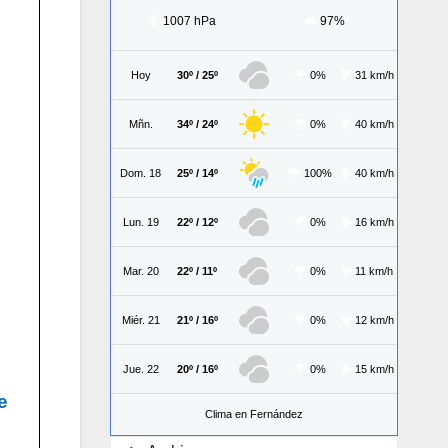
1007 hPa
97%
Hoy
30º / 25º
0%
31 km/h
Mñn.
34º / 24º
0%
40 km/h
Dom. 18
25º / 14º
100%
40 km/h
Lun. 19
22º / 12º
0%
16 km/h
Mar. 20
22º / 11º
0%
11 km/h
Miér. 21
21º / 16º
0%
12 km/h
Jue. 22
20º / 16º
0%
15 km/h
e
Clima en Fernández