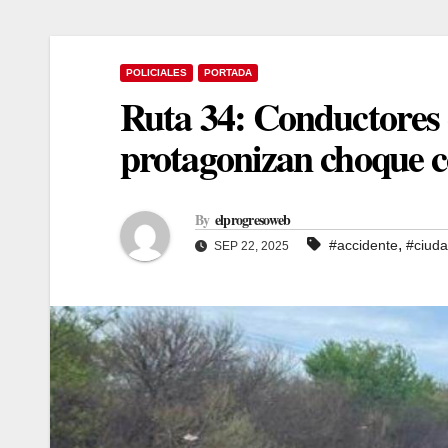
POLICIALES
PORTADA
Ruta 34: Conductores 
protagonizan choque c
By
elprogresoweb
,
#accidente
#ciuda
SEP 22, 2025