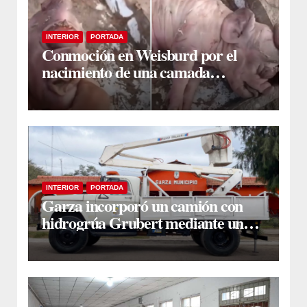
INTERIOR
PORTADA
Conmoción en Weisburd por el
nacimiento de una camada
lechones con graves deformaciones
INTERIOR
PORTADA
Garza incorporó un camión con
hidrogrúa Grubert mediante una
inversión de $35 millones con
fondos municipales