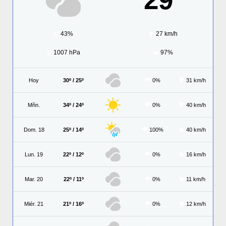
43%
27 km/h
1007 hPa
97%
Hoy
30º / 25º
0%
31 km/h
Mñn.
34º / 24º
0%
40 km/h
Dom. 18
25º / 14º
100%
40 km/h
Lun. 19
22º / 12º
0%
16 km/h
Mar. 20
22º / 11º
0%
11 km/h
Miér. 21
21º / 16º
0%
12 km/h