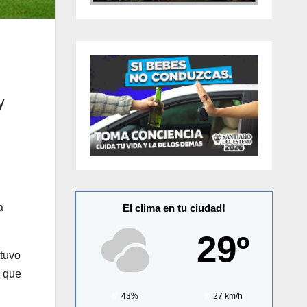
y
a
El clima en tu ciudad!
29º
 tuvo
o que
43%
27 km/h