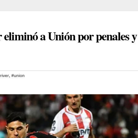
 eliminó a Unión por penales y
,
river
#union