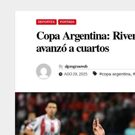
DEPORTES
PORTADA
Copa Argentina: River
avanzó a cuartos
By
elprogresoweb
,
#copa argentina
#
AGO 29, 2025