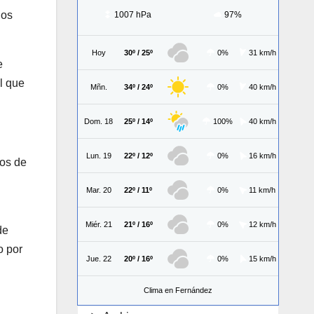
los
1007 hPa
97%
Hoy
30º / 25º
0%
31 km/h
e
l que
Mñn.
34º / 24º
0%
40 km/h
Dom. 18
25º / 14º
100%
40 km/h
Lun. 19
22º / 12º
0%
16 km/h
tos de
Mar. 20
22º / 11º
0%
11 km/h
Miér. 21
21º / 16º
0%
12 km/h
de
o por
Jue. 22
20º / 16º
0%
15 km/h
Clima en Fernández