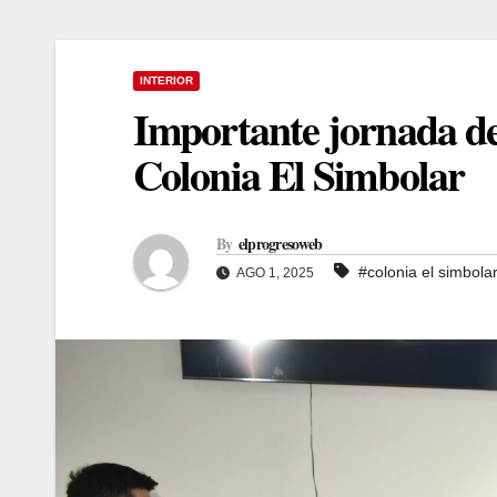
INTERIOR
Importante jornada de
Colonia El Simbolar
By
elprogresoweb
#colonia el simbola
AGO 1, 2025