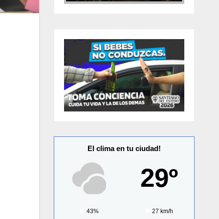
El clima en tu ciudad!
29º
43%
27 km/h