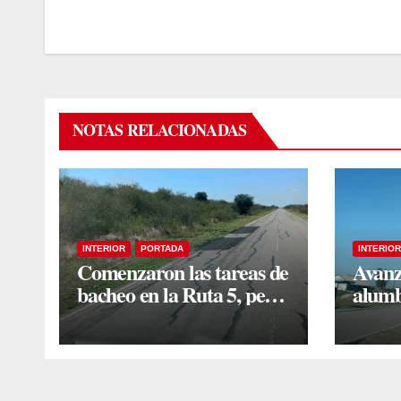
NOTAS RELACIONADAS
INTERIOR
PORTADA
INTERIOR
Comenzaron las tareas de
Avanz
bacheo en la Ruta 5, pero
alumb
vecinos insisten en un
nueva
reclamo integral
Estac