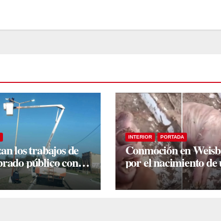
INTERIOR
PORTADA
an los trabajos de
Conmoción en Weis
rado público con
por el nacimiento de
 tecnología LED en
camada lechones con
ión Taboada
graves deformacione