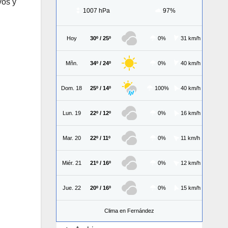
vos y
1007 hPa
97%
Hoy
30º / 25º
0%
31 km/h
Mñn.
34º / 24º
0%
40 km/h
Dom. 18
25º / 14º
100%
40 km/h
Lun. 19
22º / 12º
0%
16 km/h
Mar. 20
22º / 11º
0%
11 km/h
Miér. 21
21º / 16º
0%
12 km/h
Jue. 22
20º / 16º
0%
15 km/h
Clima en Fernández