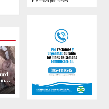
Archivo por meses
burd
 una
s