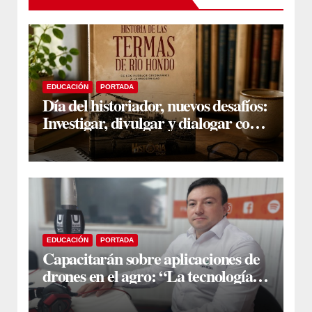
EDUCACIÓN
PORTADA
Día del historiador, nuevos desafíos:
Investigar, divulgar y dialogar con
la sociedad
EDUCACIÓN
PORTADA
Capacitarán sobre aplicaciones de
drones en el agro: “La tecnología
ya es una realidad en el campo”