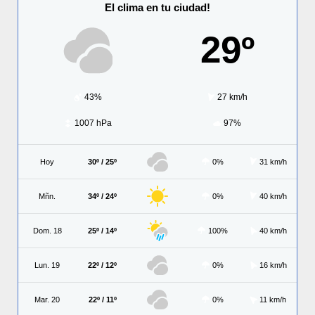
El clima en tu ciudad!
29º
43%
27 km/h
1007 hPa
97%
Hoy
30º / 25º
0%
31 km/h
Mñn.
34º / 24º
0%
40 km/h
Dom. 18
25º / 14º
100%
40 km/h
Lun. 19
22º / 12º
0%
16 km/h
Mar. 20
22º / 11º
0%
11 km/h