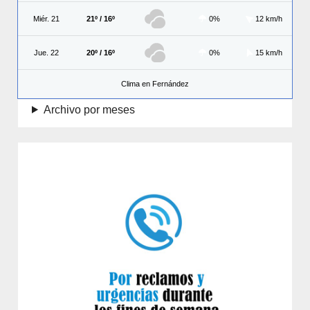
Miér. 21
21º / 16º
0%
12 km/h
Jue. 22
20º / 16º
0%
15 km/h
Clima en Fernández
Archivo por meses