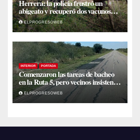
Herrera: la policía frustró un
abigeato y recuperó dos vacunos
ocultos en una zona montuosa
ELPROGRESOWEB
INTERIOR
PORTADA
Comenzaron las tareas de bacheo
en la Ruta 5, pero vecinos insisten
en un reclamo integral
ELPROGRESOWEB