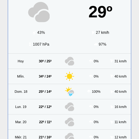
29º
43%
27 km/h
1007 hPa
97%
Hoy
30º / 25º
0%
31 km/h
Mñn.
34º / 24º
0%
40 km/h
Dom. 18
25º / 14º
100%
40 km/h
Lun. 19
22º / 12º
0%
16 km/h
Mar. 20
22º / 11º
0%
11 km/h
Miér. 21
21º / 16º
0%
12 km/h