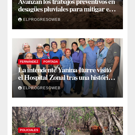
Avanzan los trabajos preventivos en
desagües pluviales para mitigar el
impacto de la temporada de lluvias
ELPROGRESOWEB
FERNÁNDEZ
PORTADA
La intendente Yanina Iturre visitó
el Hospital Zonal tras una histórica
jornada de intervenciones
ELPROGRESOWEB
laparoscópicas
POLICIALES