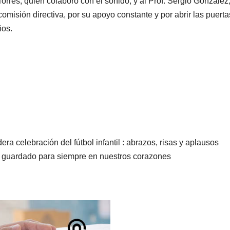
rres, quien colaboró con el sonido, y al Prof. Sergio González
comisión directiva, por su apoyo constante y por abrir las puerta
ños.
era celebración del fútbol infantil : abrazos, risas y aplausos
 guardado para siempre en nuestros corazones