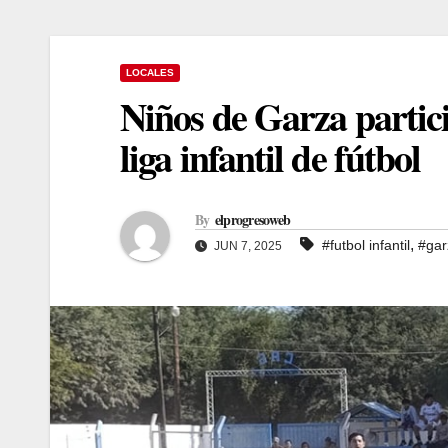
LOCALES
Niños de Garza partic
liga infantil de fútbol
By
elprogresoweb
,
#futbol infantil
#gar
JUN 7, 2025