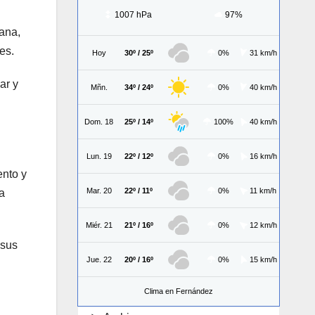
1007 hPa
97%
lana,
es.
Hoy
30º / 25º
0%
31 km/h
ar y
Mñn.
34º / 24º
0%
40 km/h
Dom. 18
25º / 14º
100%
40 km/h
Lun. 19
22º / 12º
0%
16 km/h
ento y
Mar. 20
22º / 11º
0%
11 km/h
a
Miér. 21
21º / 16º
0%
12 km/h
 sus
Jue. 22
20º / 16º
0%
15 km/h
Clima en Fernández