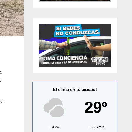
e,
a
El clima en tu ciudad!
29º
za
43%
27 km/h