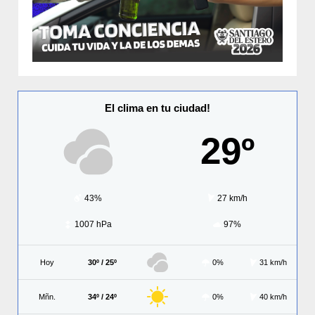
El clima en tu ciudad!
29º
43%
27 km/h
1007 hPa
97%
Hoy
30º / 25º
0%
31 km/h
Mñn.
34º / 24º
0%
40 km/h