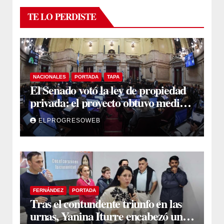
TE LO PERDISTE
NACIONALES
PORTADA
TAPA
El Senado votó la ley de propiedad
privada: el proyecto obtuvo media
sanción
ELPROGRESOWEB
FERNÁNDEZ
PORTADA
Tras el contundente triunfo en las
urnas, Yanina Iturre encabezó un