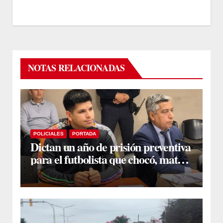
NOTAS RELACIONADAS
POLICIALES
PORTADA
Dictan un año de prisión preventiva
para el futbolista que chocó, mató y
huyó en la Capital