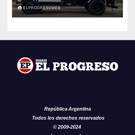
inversión de $35 millones con fondos
ELPROGRESOWEB
municipales
República Argentina
Todos los derechos reservados
© 2009-2024