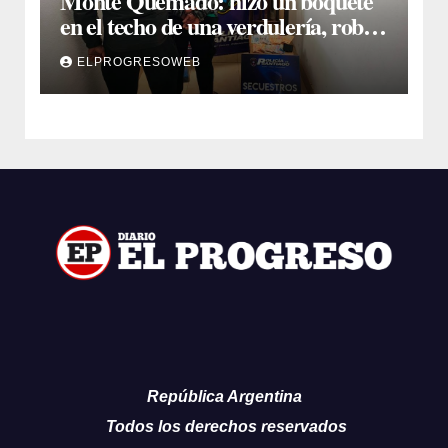
Monte Quemado: hizo un boquete
en el techo de una verdulería, robó
$800.000 y cayó tras ser filmado
ELPROGRESOWEB
República Argentina
Todos los derechos reservados