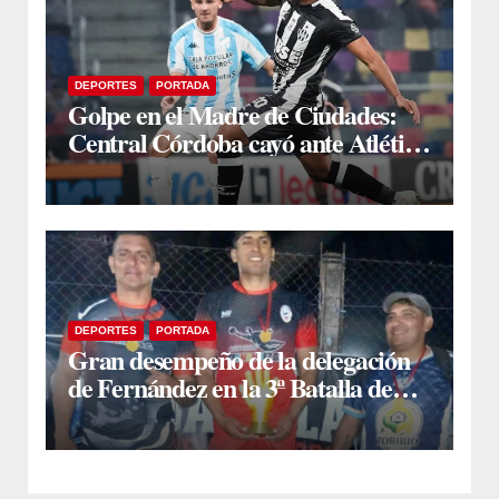
DEPORTES
PORTADA
Golpe en el Madre de Ciudades:
Central Córdoba cayó ante Atlético
Tucumán en el debut de
Domínguez
DEPORTES
PORTADA
Gran desempeño de la delegación
de Fernández en la 3ª Batalla de
Arqueros en Monte Quemado