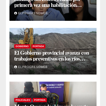
primera vez una habilitación
auditiva con vincha de conducción
ELPROGRESOWEB
ósea
GOBIERNO
PORTADA
El Gobierno provincial avanza con
trabajos preventivos en los ríos
Dulce y Salado y en los Bajos
ELPROGRESOWEB
Submeridionales
POLICIALES
PORTADA