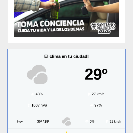
El clima en tu ciudad!
29º
43%
27 km/h
1007 hPa
97%
Hoy
30º / 25º
0%
31 km/h