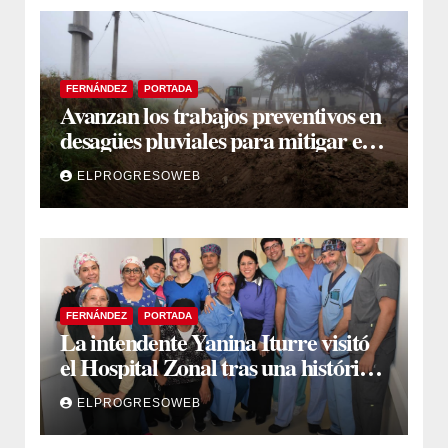
FERNÁNDEZ
PORTADA
Avanzan los trabajos preventivos en
desagües pluviales para mitigar el
impacto de la temporada de lluvias
ELPROGRESOWEB
FERNÁNDEZ
PORTADA
La intendente Yanina Iturre visitó
el Hospital Zonal tras una histórica
jornada de intervenciones
ELPROGRESOWEB
laparoscópicas