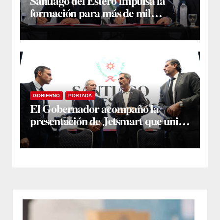
Santiago del Estero impulsa la
formación para más de mil
docentes que aspiran a cargos
jerárquicos
GOBIERNO
PORTADA
El Gobernador acompañó la
presentación de Jetsmart que unirá
Santiago y Buenos Aires