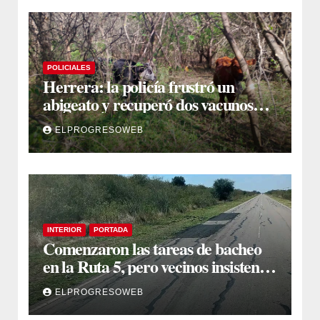
POLICIALES
Herrera: la policía frustró un
abigeato y recuperó dos vacunos
ocultos en una zona montuosa
ELPROGRESOWEB
INTERIOR
PORTADA
Comenzaron las tareas de bacheo
en la Ruta 5, pero vecinos insisten
en un reclamo integral
ELPROGRESOWEB