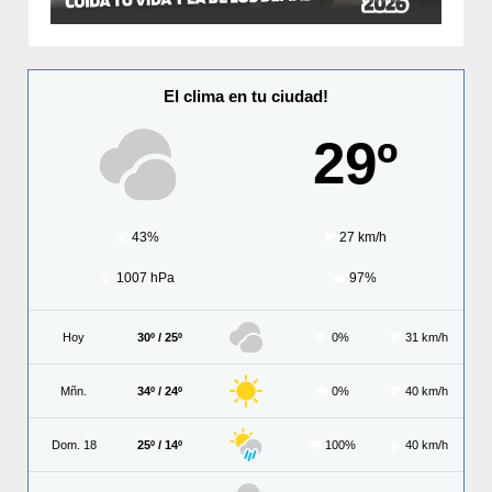
El clima en tu ciudad!
29º
43%
27 km/h
1007 hPa
97%
Hoy
30º / 25º
0%
31 km/h
Mñn.
34º / 24º
0%
40 km/h
Dom. 18
25º / 14º
100%
40 km/h