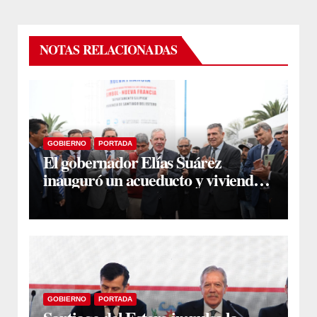
NOTAS RELACIONADAS
GOBIERNO
PORTADA
El gobernador Elías Suárez
inauguró un acueducto y viviendas
sociales en El Simbol y Nueva
Francia
GOBIERNO
PORTADA