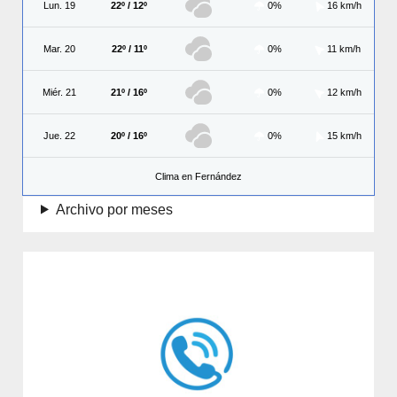
Lun. 19
22º / 12º
0%
16 km/h
Mar. 20
22º / 11º
0%
11 km/h
Miér. 21
21º / 16º
0%
12 km/h
Jue. 22
20º / 16º
0%
15 km/h
Clima en Fernández
Archivo por meses