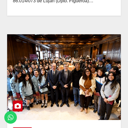
86.014/073 de Luján (Dpto. Figueroa)…