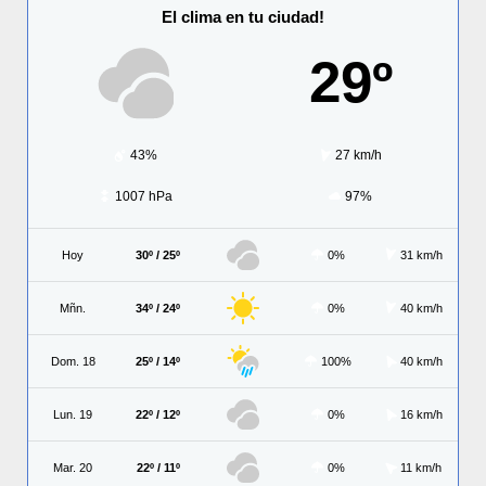
El clima en tu ciudad!
29º
43%
27 km/h
1007 hPa
97%
Hoy
30º / 25º
0%
31 km/h
Mñn.
34º / 24º
0%
40 km/h
Dom. 18
25º / 14º
100%
40 km/h
Lun. 19
22º / 12º
0%
16 km/h
Mar. 20
22º / 11º
0%
11 km/h