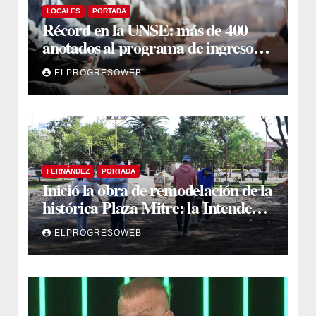
LOCALES
PORTADA
Récord en la UNSE: más de 400
anotados al programa de ingreso
sin secundario
ELPROGRESOWEB
FERNÁNDEZ
PORTADA
Inició la obra de remodelación de la
histórica Plaza Mitre: la Intendente
Yanina Iturre supervisó los
ELPROGRESOWEB
primeros trabajos