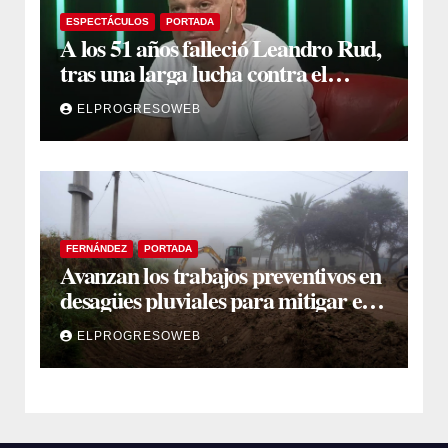
ESPECTÁCULOS
PORTADA
A los 51 años falleció Leandro Rud,
tras una larga lucha contra el
cáncer
ELPROGRESOWEB
FERNÁNDEZ
PORTADA
Avanzan los trabajos preventivos en
desagües pluviales para mitigar el
impacto de la temporada de lluvias
ELPROGRESOWEB