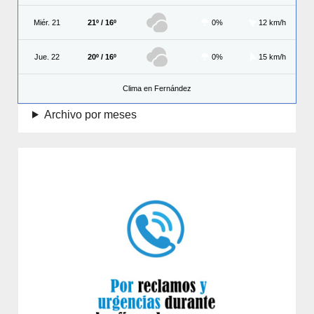
Miér. 21
21º / 16º
0%
12 km/h
Jue. 22
20º / 16º
0%
15 km/h
Clima en Fernández
Archivo por meses