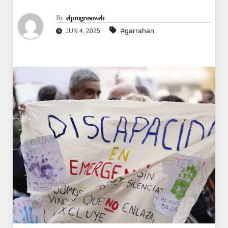
By
elprogresoweb
#garrahan
JUN 4, 2025