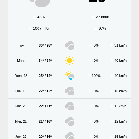
43%
27 km/h
1007 hPa
97%
Hoy
30º / 25º
0%
31 km/h
Mñn.
34º / 24º
0%
40 km/h
Dom. 18
25º / 14º
100%
40 km/h
Lun. 19
22º / 12º
0%
16 km/h
Mar. 20
22º / 11º
0%
11 km/h
Miér. 21
21º / 16º
0%
12 km/h
Jue. 22
20º / 16º
0%
15 km/h