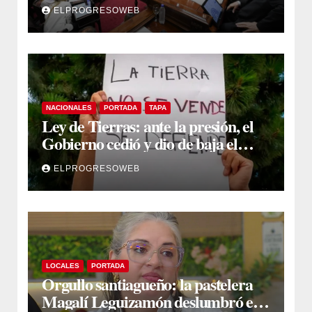
proyecto sobre propiedad privada
ELPROGRESOWEB
NACIONALES
PORTADA
TAPA
Ley de Tierras: ante la presión, el
Gobierno cedió y dio de baja el
capítulo de la polémica
ELPROGRESOWEB
LOCALES
PORTADA
Orgullo santiagueño: la pastelera
Magalí Leguizamón deslumbró en