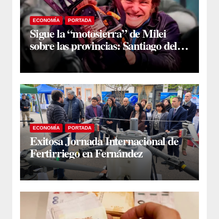
ECONOMÍA
PORTADA
Sigue la “motosierra” de Milei
sobre las provincias: Santiago del
Estero, entre las más perjudicadas
por la caída de giros discrecionales
ECONOMÍA
PORTADA
Exitosa Jornada Internacional de
Fertirriego en Fernández