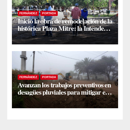
FERNÁNDEZ
PORTADA
Inició la obra de remodelación de la
histórica Plaza Mitre: la Intendente
Yanina Iturre supervisó los
primeros trabajos
FERNÁNDEZ
PORTADA
Avanzan los trabajos preventivos en
desagües pluviales para mitigar el
impacto de la temporada de lluvias