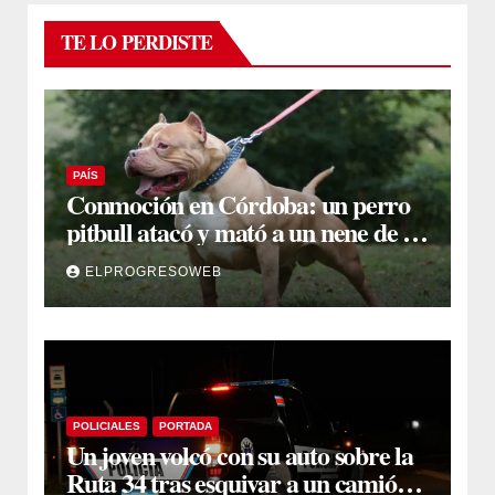
TE LO PERDISTE
PAÍS
Conmoción en Córdoba: un perro
pitbull atacó y mató a un nene de 3
años
ELPROGRESOWEB
POLICIALES
PORTADA
Un joven volcó con su auto sobre la
Ruta 34 tras esquivar a un camión