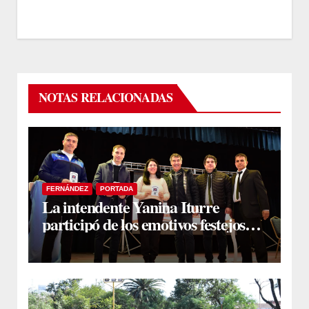
NOTAS RELACIONADAS
FERNÁNDEZ
PORTADA
La intendente Yanina Iturre
participó de los emotivos festejos
por el Aniversario del Taekwon-Do
en Fernández