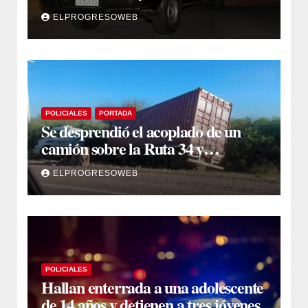
que se cruzó de carril
ELPROGRESOWEB
POLICIALES
PORTADA
Se desprendió el acoplado de un
camión sobre la Ruta 34 y
camioneros se unieron para
ELPROGRESOWEB
retirarlo
POLICIALES
Hallan enterrada a una adolescente
de 14 años y detienen a tres jóvenes