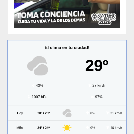
El clima en tu ciudad!
29º
43%
27 km/h
1007 hPa
97%
Hoy
30º / 25º
0%
31 km/h
Mñn.
34º / 24º
0%
40 km/h