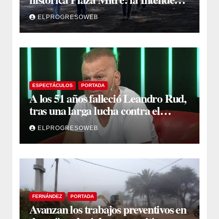
Yanina Iturre supervisó los
ELPROGRESOWEB
primeros trabajos
ESPECTÁCULOS
PORTADA
A los 51 años falleció Leandro Rud,
tras una larga lucha contra el
cáncer
ELPROGRESOWEB
FERNÁNDEZ
PORTADA
Avanzan los trabajos preventivos en