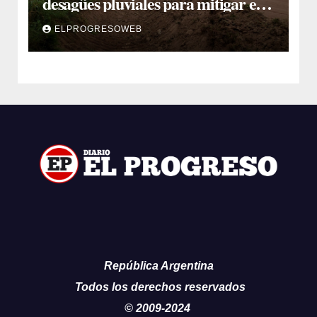
desagües pluviales para mitigar el
impacto de la temporada de lluvias
ELPROGRESOWEB
República Argentina
Todos los derechos reservados
© 2009-2024