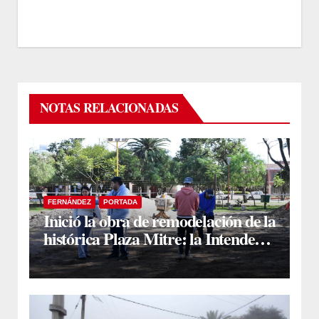
NOTAS RELACIONADAS
FERNÁNDEZ
PORTADA
Inició la obra de remodelación de la
histórica Plaza Mitre: la Intendente
Yanina Iturre supervisó los
primeros trabajos