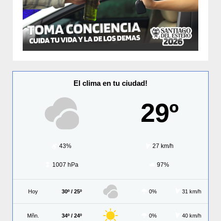
El clima en tu ciudad!
29º
43%
27 km/h
1007 hPa
97%
Hoy
30º / 25º
0%
31 km/h
Mñn.
34º / 24º
0%
40 km/h