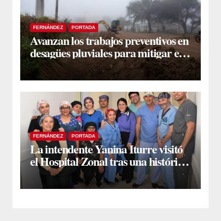
FERNÁNDEZ
PORTADA
Avanzan los trabajos preventivos en
desagües pluviales para mitigar el
impacto de la temporada de lluvias
FERNÁNDEZ
PORTADA
La intendente Yanina Iturre visitó
el Hospital Zonal tras una histórica
jornada de intervenciones
laparoscópicas