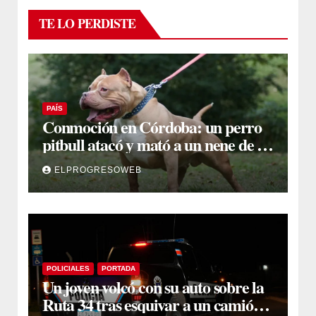
TE LO PERDISTE
PAÍS
Conmoción en Córdoba: un perro
pitbull atacó y mató a un nene de 3
años
ELPROGRESOWEB
POLICIALES
PORTADA
Un joven volcó con su auto sobre la
Ruta 34 tras esquivar a un camión