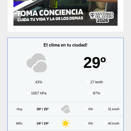
El clima en tu ciudad!
29º
43%
27 km/h
1007 hPa
97%
Hoy
30º / 25º
0%
31 km/h
Mñn.
34º / 24º
0%
40 km/h