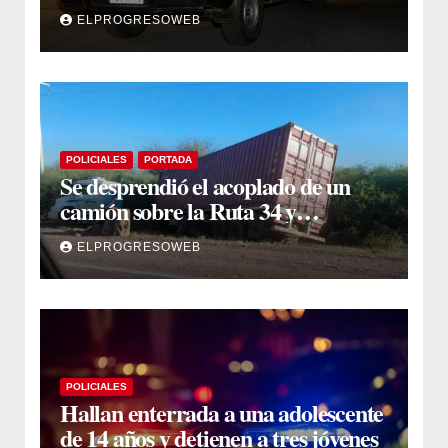
que se cruzó de carril
ELPROGRESOWEB
POLICIALES
PORTADA
Se desprendió el acoplado de un
camión sobre la Ruta 34 y
camioneros se unieron para
ELPROGRESOWEB
retirarlo
POLICIALES
Hallan enterrada a una adolescente
de 14 años y detienen a tres jóvenes