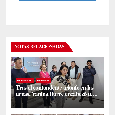
NOTAS RELACIONADAS
FERNÁNDEZ
PORTADA
Tras el contundente triunfo en las
urnas, Yanina Iturre encabezó un
encuentro con vecinos y dirigentes
en Fernández