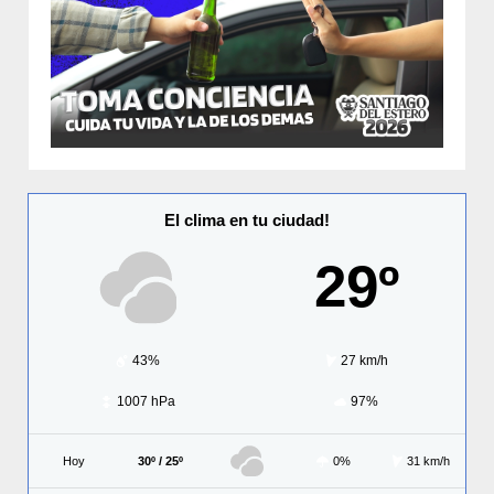
El clima en tu ciudad!
29º
43%
27 km/h
1007 hPa
97%
Hoy
30º / 25º
0%
31 km/h