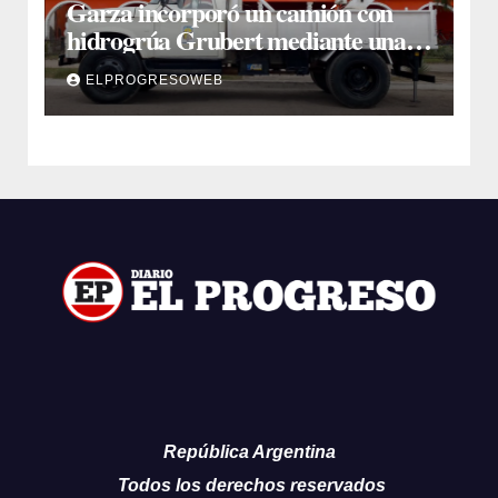
Garza incorporó un camión con
hidrogrúa Grubert mediante una
inversión de $35 millones con fondos
ELPROGRESOWEB
municipales
República Argentina
Todos los derechos reservados