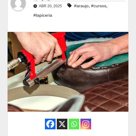
,
,
#araujo
#cursos
ABR 20, 2025
#tapiceria