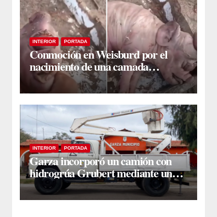
INTERIOR
PORTADA
Conmoción en Weisburd por el
nacimiento de una camada
lechones con graves deformaciones
INTERIOR
PORTADA
Garza incorporó un camión con
hidrogrúa Grubert mediante una
inversión de $35 millones con
fondos municipales