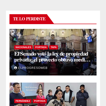
TE LO PERDISTE
NACIONALES
PORTADA
TAPA
El Senado votó la ley de propiedad
privada: el proyecto obtuvo media
sanción
ELPROGRESOWEB
FERNÁNDEZ
PORTADA