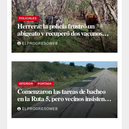
POLICIALES
Herrera: la policía frustró un
abigeato y recuperó dos vacunos
ocultos en una zona montuosa
ELPROGRESOWEB
INTERIOR
PORTADA
Comenzaron las tareas de bacheo
en la Ruta 5, pero vecinos insisten
en un reclamo integral
ELPROGRESOWEB