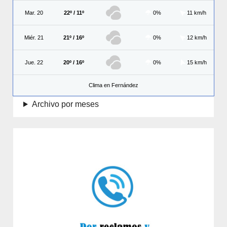
Mar. 20
22º / 11º
0%
11 km/h
Miér. 21
21º / 16º
0%
12 km/h
Jue. 22
20º / 16º
0%
15 km/h
Clima en Fernández
Archivo por meses