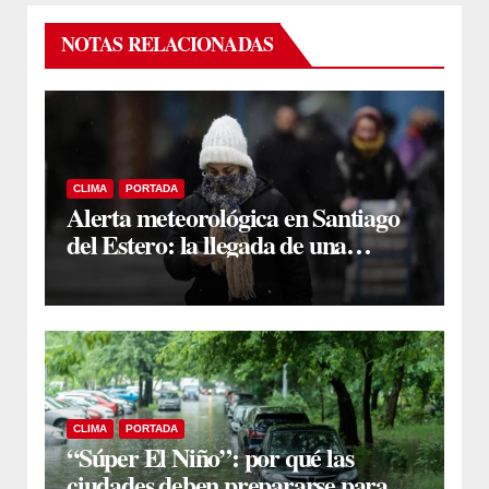
NOTAS RELACIONADAS
CLIMA
PORTADA
Alerta meteorológica en Santiago
del Estero: la llegada de una
“bomba polar” provocará un
desplome térmico de 15 grados
CLIMA
PORTADA
“Súper El Niño”: por qué las
ciudades deben prepararse para