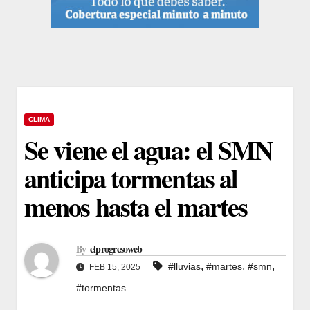
CLIMA
Se viene el agua: el SMN
anticipa tormentas al
menos hasta el martes
By
elprogresoweb
,
,
,
#lluvias
#martes
#smn
FEB 15, 2025
#tormentas