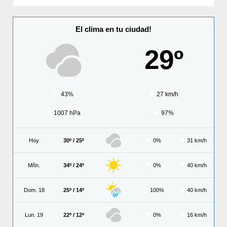
El clima en tu ciudad!
29º
43%
27 km/h
1007 hPa
97%
Hoy
30º / 25º
0%
31 km/h
Mñn.
34º / 24º
0%
40 km/h
Dom. 18
25º / 14º
100%
40 km/h
Lun. 19
22º / 12º
0%
16 km/h