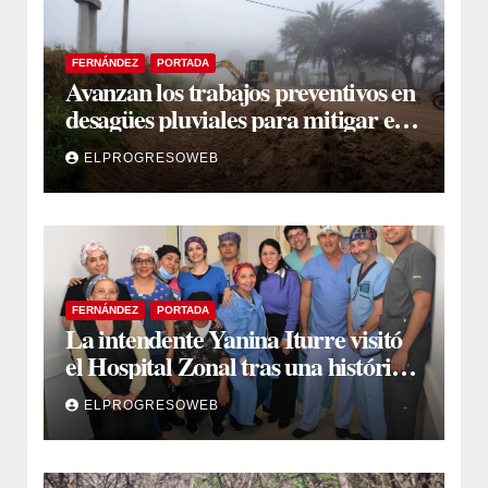
FERNÁNDEZ
PORTADA
Avanzan los trabajos preventivos en
desagües pluviales para mitigar el
impacto de la temporada de lluvias
ELPROGRESOWEB
FERNÁNDEZ
PORTADA
La intendente Yanina Iturre visitó
el Hospital Zonal tras una histórica
jornada de intervenciones
ELPROGRESOWEB
laparoscópicas