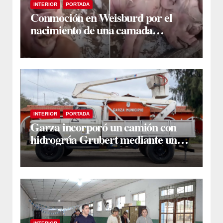
INTERIOR
PORTADA
Conmoción en Weisburd por el
nacimiento de una camada
lechones con graves deformaciones
INTERIOR
PORTADA
Garza incorporó un camión con
hidrogrúa Grubert mediante una
inversión de $35 millones con
fondos municipales