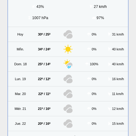
43%
27 km/h
1007 hPa
97%
Hoy
30º / 25º
0%
31 km/h
Mñn.
34º / 24º
0%
40 km/h
Dom. 18
25º / 14º
100%
40 km/h
Lun. 19
22º / 12º
0%
16 km/h
Mar. 20
22º / 11º
0%
11 km/h
Miér. 21
21º / 16º
0%
12 km/h
Jue. 22
20º / 16º
0%
15 km/h