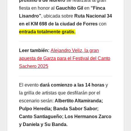
próximo 8 de febrero
se realizará la gran
fiesta en honor al
Gauchito Gil
en
“Finca
Lisandro”
, ubicada sobre
Ruta Nacional 34
en el KM 698 de la ciudad de Forres
con
entrada totalmente gratis.
Leer también:
Alejandro Veliz, la gran
apuesta de Garza para el Festival del Canto
Sachero 2025
El evento
dará comienzo a las 14 horas
y
la grilla de artistas que desfilarán por el
escenario serán:
Albertito Altamiranda;
Pulpo Heredia; Banda Sabor Sabor;
Canto Santiagueño; Los Hermanos Zarco
y Daniela y Su Banda.