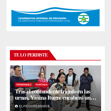
TE LO PERDISTE
FERNÁNDEZ
PORTADA
Tras el contundente triunfo en las
urnas, Yanina Iturre encabezó un
encuentro con vecinos y dirigentes
ELPROGRESOWEB
en Fernández