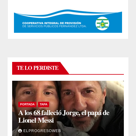
TE LO PERDISTE
PORTADA
TAPA
A los 68 falleció Jorge, el papá de
Lionel Messi
ELPROGRESOWEB