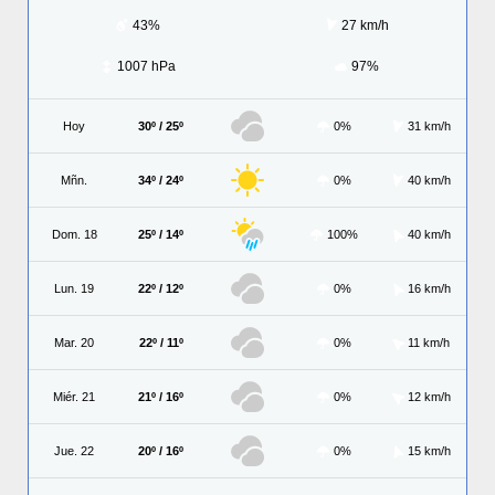
43%
27 km/h
1007 hPa
97%
Hoy
30º / 25º
0%
31 km/h
Mñn.
34º / 24º
0%
40 km/h
Dom. 18
25º / 14º
100%
40 km/h
Lun. 19
22º / 12º
0%
16 km/h
Mar. 20
22º / 11º
0%
11 km/h
Miér. 21
21º / 16º
0%
12 km/h
Jue. 22
20º / 16º
0%
15 km/h