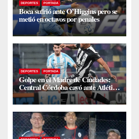
DEPORTES
PORTADA
Boca sufrió ante O’Higgins pero se
metió en octavos por penales
DEPORTES
PORTADA
Golpe en el Madre de Ciudades:
Central Córdoba cayó ante Atlético
Tucumán en el debut de
Domínguez