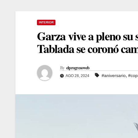
INTERIOR
Garza vive a pleno su
Tablada se coronó ca
By
elprogresoweb
,
#aniversario
#cop
AGO 28, 2024