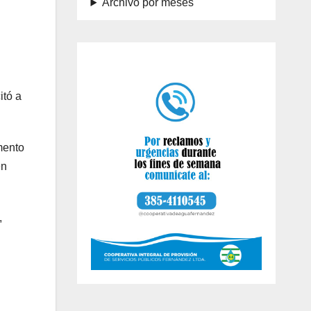
Archivo por meses
itó a
mento
en
,