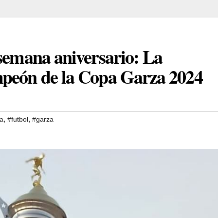
 semana aniversario: La
mpeón de la Copa Garza 2024
,
,
a
#futbol
#garza