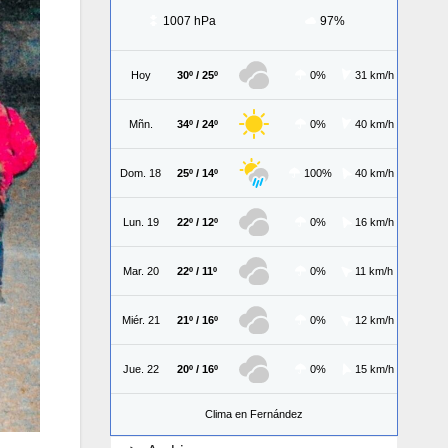
1007 hPa
97%
Hoy
30º / 25º
0%
31 km/h
Mñn.
34º / 24º
0%
40 km/h
Dom. 18
25º / 14º
100%
40 km/h
Lun. 19
22º / 12º
0%
16 km/h
Mar. 20
22º / 11º
0%
11 km/h
Miér. 21
21º / 16º
0%
12 km/h
Jue. 22
20º / 16º
0%
15 km/h
Clima en Fernández