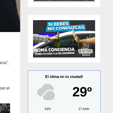
rza”,
El clima en tu ciudad!
29º
por el
43%
27 km/h