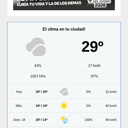
El clima en tu ciudad!
29º
43%
27 km/h
1007 hPa
97%
Hoy
30º / 25º
0%
31 km/h
Mñn.
34º / 24º
0%
40 km/h
Dom. 18
25º / 14º
100%
40 km/h