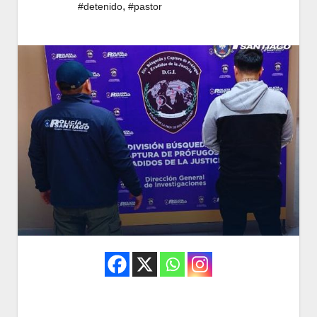
,
#detenido
#pastor