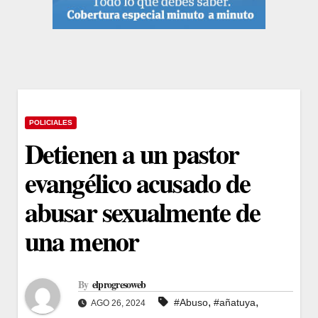
POLICIALES
Detienen a un pastor
evangélico acusado de
abusar sexualmente de
una menor
By
elprogresoweb
,
,
#Abuso
#añatuya
AGO 26, 2024