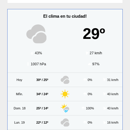
El clima en tu ciudad!
29º
43%
27 km/h
1007 hPa
97%
Hoy
30º / 25º
0%
31 km/h
Mñn.
34º / 24º
0%
40 km/h
Dom. 18
25º / 14º
100%
40 km/h
Lun. 19
22º / 12º
0%
16 km/h