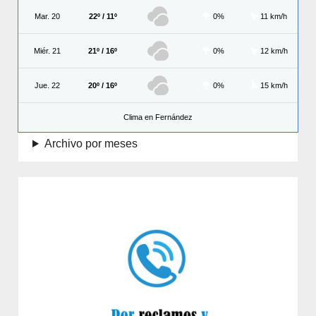
Mar. 20
22º / 11º
0%
11 km/h
Miér. 21
21º / 16º
0%
12 km/h
Jue. 22
20º / 16º
0%
15 km/h
Clima en Fernández
Archivo por meses