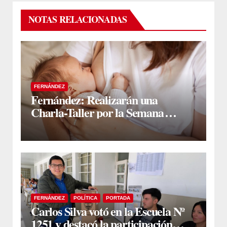
NOTAS RELACIONADAS
FERNÁNDEZ
Fernández: Realizarán una
Charla-Taller por la Semana
Mundial de la Lactancia Materna
FERNÁNDEZ
POLÍTICA
PORTADA
Carlos Silva votó en la Escuela Nº
1251 y destacó la participación