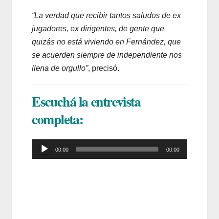
“La verdad que recibir tantos saludos de ex
jugadores, ex dirigentes, de gente que
quizás no está viviendo en Fernández, que
se acuerden siempre de independiente nos
llena de orgullo”
, precisó.
Escuchá la entrevista
completa:
Reproductor
00:00
00:00
de
audio