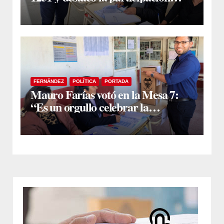
ciudadana
FERNÁNDEZ
POLÍTICA
PORTADA
Mauro Farías votó en la Mesa 7:
“Es un orgullo celebrar la
democracia y ver a la gente definir
el futuro de Fernández”