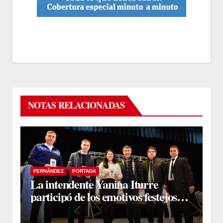
NOTAS RELACIONADAS
FERNÁNDEZ
PORTADA
La intendente Yanina Iturre
participó de los emotivos festejos
por el Aniversario del Taekwon-Do
en Fernández