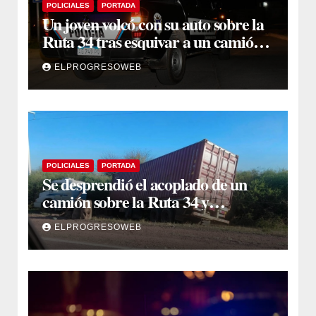
POLICIALES
PORTADA
Un joven volcó con su auto sobre la
Ruta 34 tras esquivar a un camión
que se cruzó de carril
ELPROGRESOWEB
POLICIALES
PORTADA
Se desprendió el acoplado de un
camión sobre la Ruta 34 y
camioneros se unieron para
ELPROGRESOWEB
retirarlo