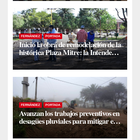
FERNÁNDEZ
PORTADA
Inició la obra de remodelación de la
histórica Plaza Mitre: la Intendente
Yanina Iturre supervisó los
primeros trabajos
FERNÁNDEZ
PORTADA
Avanzan los trabajos preventivos en
desagües pluviales para mitigar el
impacto de la temporada de lluvias