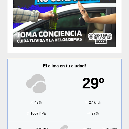
El clima en tu ciudad!
29º
43%
27 km/h
1007 hPa
97%
Hoy
30º / 25º
0%
31 km/h