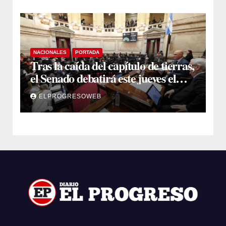
NACIONALES
PORTADA
Tras la caída del capítulo de tierras,
el Senado debatirá este jueves el
proyecto sobre propiedad privada
ELPROGRESOWEB