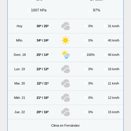
1007 hPa
97%
Hoy
30º / 25º
0%
31 km/h
Mñn.
34º / 24º
0%
40 km/h
Dom. 18
25º / 14º
100%
40 km/h
Lun. 19
22º / 12º
0%
16 km/h
Mar. 20
22º / 11º
0%
11 km/h
Miér. 21
21º / 16º
0%
12 km/h
Jue. 22
20º / 16º
0%
15 km/h
Clima en Fernández