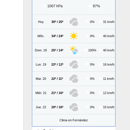
1007 hPa
97%
Hoy
30º / 25º
0%
31 km/h
Mñn.
34º / 24º
0%
40 km/h
Dom. 18
25º / 14º
100%
40 km/h
Lun. 19
22º / 12º
0%
16 km/h
Mar. 20
22º / 11º
0%
11 km/h
Miér. 21
21º / 16º
0%
12 km/h
Jue. 22
20º / 16º
0%
15 km/h
Clima en Fernández