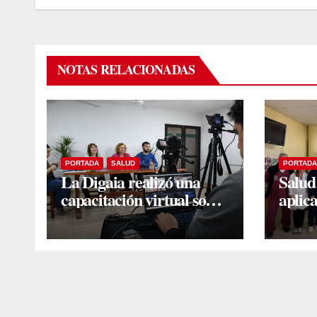
NOTAS RELACIONADAS
PORTADA
SALUD
PORTADA
La Digaia realizó una
Salud
capacitación virtual sobre
aplic
los riesgos asociados al
Nirse
consumo de alcohol y
la bro
marihuana
de rie