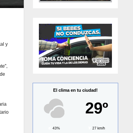
al y
te”,
 de
El clima en tu ciudad!
29º
aria
ario
43%
27 km/h