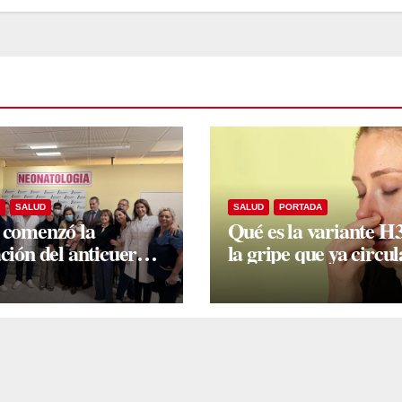
SALUD
SALUD
PORTADA
 comenzó la
Qué es la variante H
ación del anticuerpo
la gripe que ya circul
vimab para prevenir
Argentina
nquiolitis en bebés
sgo