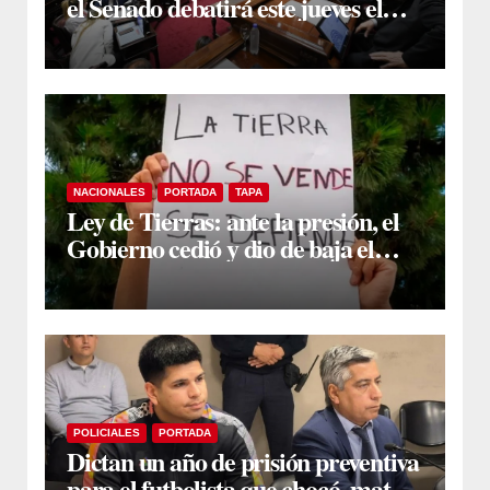
el Senado debatirá este jueves el
proyecto sobre propiedad privada
NACIONALES
PORTADA
TAPA
Ley de Tierras: ante la presión, el
Gobierno cedió y dio de baja el
capítulo de la polémica
POLICIALES
PORTADA
Dictan un año de prisión preventiva
para el futbolista que chocó, mató y