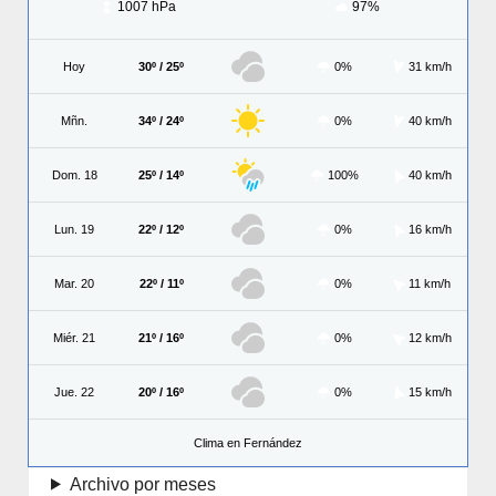
1007 hPa
97%
Hoy
30º / 25º
0%
31 km/h
Mñn.
34º / 24º
0%
40 km/h
Dom. 18
25º / 14º
100%
40 km/h
Lun. 19
22º / 12º
0%
16 km/h
Mar. 20
22º / 11º
0%
11 km/h
Miér. 21
21º / 16º
0%
12 km/h
Jue. 22
20º / 16º
0%
15 km/h
Clima en Fernández
Archivo por meses