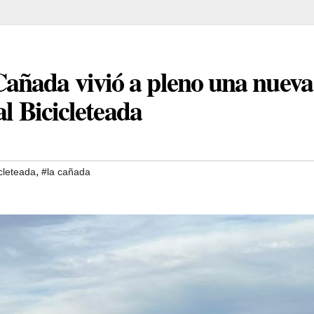
añada vivió a pleno una nueva
al Bicicleteada
,
cleteada
#la cañada