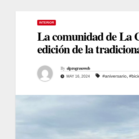
INTERIOR
La comunidad de La C
edición de la tradicion
By
elprogresoweb
,
#aniversario
#bici
MAY 16, 2024