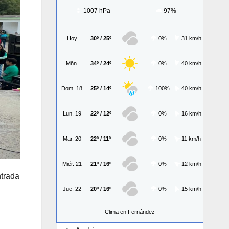
1007 hPa
97%
Hoy
30º / 25º
0%
31 km/h
Mñn.
34º / 24º
0%
40 km/h
Dom. 18
25º / 14º
100%
40 km/h
Lun. 19
22º / 12º
0%
16 km/h
Mar. 20
22º / 11º
0%
11 km/h
Miér. 21
21º / 16º
0%
12 km/h
ntrada
Jue. 22
20º / 16º
0%
15 km/h
Clima en Fernández