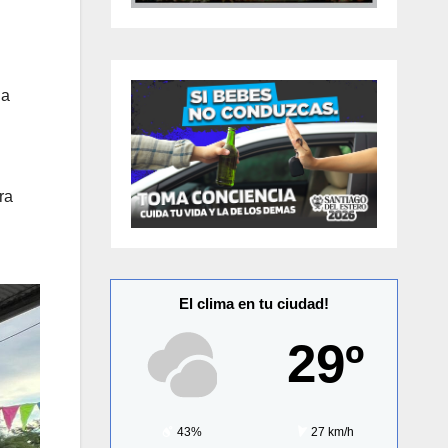
la
ra
El clima en tu ciudad!
29º
43%
27 km/h