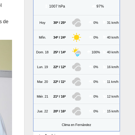
l
1007 hPa
97%
s de
Hoy
30º / 25º
0%
31 km/h
Mñn.
34º / 24º
0%
40 km/h
Dom. 18
25º / 14º
100%
40 km/h
Lun. 19
22º / 12º
0%
16 km/h
Mar. 20
22º / 11º
0%
11 km/h
Miér. 21
21º / 16º
0%
12 km/h
Jue. 22
20º / 16º
0%
15 km/h
Clima en Fernández