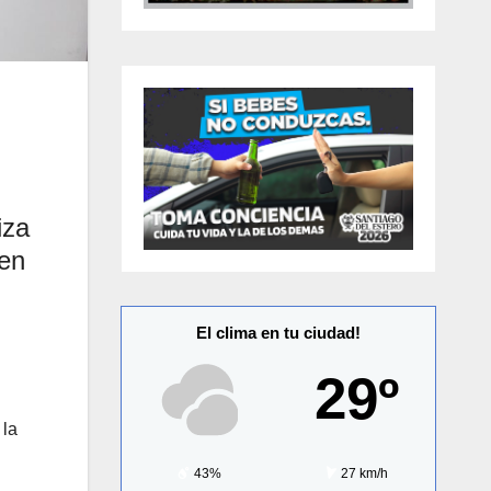
iza
ien
El clima en tu ciudad!
29º
 la
43%
27 km/h