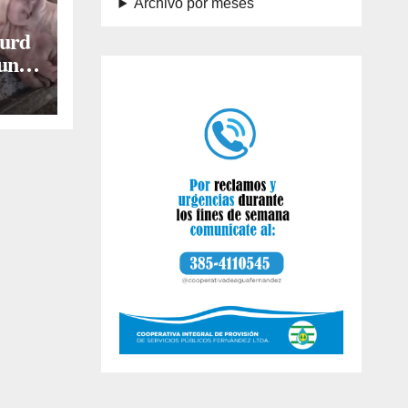
Archivo por meses
burd
 una
s