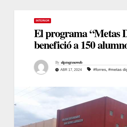
INTERIOR
El programa “Metas Dig
benefició a 150 alumno
By
elprogresoweb
,
#forres
#metas dig
ABR 17, 2024