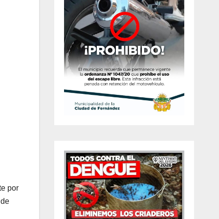
te por
 de