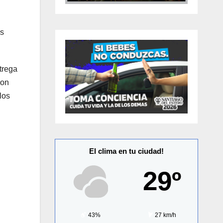
os
trega
con
los
El clima en tu ciudad!
29º
43%
27 km/h