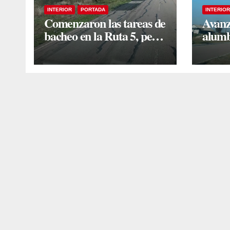
INTERIOR
PORTADA
INTERIOR
Comenzaron las tareas de
Avanz
bacheo en la Ruta 5, pero
alumb
vecinos insisten en un
nueva
reclamo integral
Estac