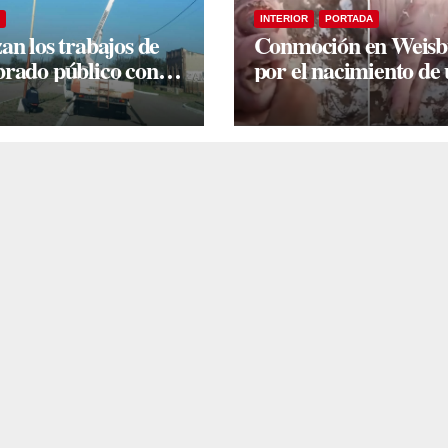
INTERIOR
PORTADA
an los trabajos de
Conmoción en Weis
rado público con
por el nacimiento de
 tecnología LED en
camada lechones con
ión Taboada
graves deformacione