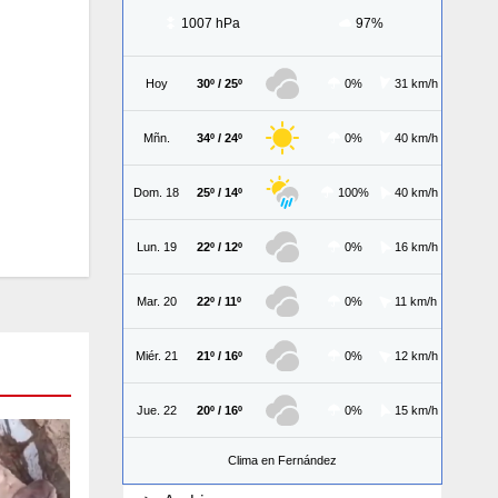
1007 hPa
97%
Hoy
30º / 25º
0%
31 km/h
Mñn.
34º / 24º
0%
40 km/h
Dom. 18
25º / 14º
100%
40 km/h
Lun. 19
22º / 12º
0%
16 km/h
Mar. 20
22º / 11º
0%
11 km/h
Miér. 21
21º / 16º
0%
12 km/h
Jue. 22
20º / 16º
0%
15 km/h
Clima en Fernández