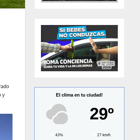
rado
o y
El clima en tu ciudad!
29º
43%
27 km/h