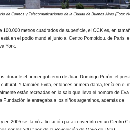
lacio de Correos y Telecomunicaciones de la Ciudad de Buenos Aires (Foto: N
 100.000 metros cuadrados de superficie, el CCK es, en tamañ
 está en el podio mundial junto al Centro Pompidou, de París, e
va York.
s, durante el primer gobierno de Juan Domingo Perón, el pres
o cultural. Y también Evita, entonces primera dama, tenía en el
almente están recreadas en la sala que lleva el nombre de Eva
la Fundación le entregaba a los niños argentinos, además de
 y en 2005 se llamó a licitación para convertirlo en un Centro Cu
iones por los 200 años de la Revolución de Mayo de 1810.