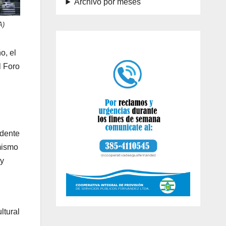
Archivo por meses
A)
o, el
l Foro
idente
 mismo
 y
ltural