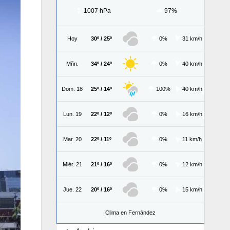
1007 hPa
97%
Hoy
30º / 25º
0%
31 km/h
Mñn.
34º / 24º
0%
40 km/h
Dom. 18
25º / 14º
100%
40 km/h
Lun. 19
22º / 12º
0%
16 km/h
Mar. 20
22º / 11º
0%
11 km/h
Miér. 21
21º / 16º
0%
12 km/h
Jue. 22
20º / 16º
0%
15 km/h
Clima en Fernández