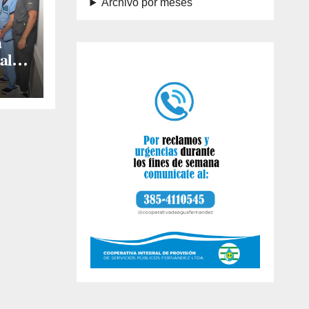
Archivo por meses
a
al
ica
iones