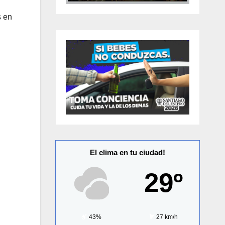
s en
El clima en tu ciudad!
29º
43%
27 km/h