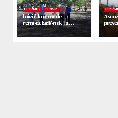
FERNÁNDEZ
PORTADA
FERNÁND
Inició la obra de
Avanz
remodelación de la
preve
histórica Plaza Mitre: la
pluvia
Intendente Yanina Iturre
impac
supervisó los primeros
de llu
trabajos