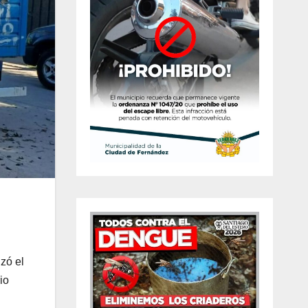
zó el
io