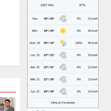
1007 hPa
97%
Hoy
30º / 25º
0%
31 km/h
Mñn.
34º / 24º
0%
40 km/h
Dom. 18
25º / 14º
100%
40 km/h
Lun. 19
22º / 12º
0%
16 km/h
Mar. 20
22º / 11º
0%
11 km/h
Miér. 21
21º / 16º
0%
12 km/h
Jue. 22
20º / 16º
0%
15 km/h
Clima en Fernández