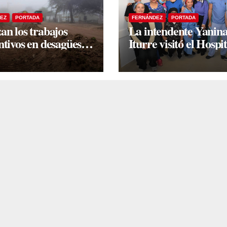
EZ
PORTADA
FERNÁNDEZ
PORTADA
an los trabajos
La intendente Yanin
ntivos en desagües
Iturre visitó el Hospit
les para mitigar el
Zonal tras una histór
to de la temporada
jornada de intervenc
vias
laparoscópicas