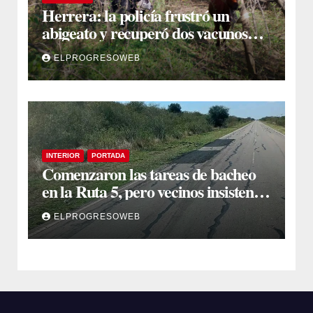
Herrera: la policía frustró un
abigeato y recuperó dos vacunos
ocultos en una zona montuosa
ELPROGRESOWEB
INTERIOR
PORTADA
Comenzaron las tareas de bacheo
en la Ruta 5, pero vecinos insisten
en un reclamo integral
ELPROGRESOWEB