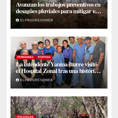
Avanzan los trabajos preventivos en
desagües pluviales para mitigar el
impacto de la temporada de lluvias
ELPROGRESOWEB
FERNÁNDEZ
PORTADA
La intendente Yanina Iturre visitó
el Hospital Zonal tras una histórica
jornada de intervenciones
ELPROGRESOWEB
laparoscópicas
POLICIALES