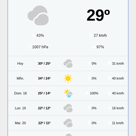
29º
43%
27 km/h
1007 hPa
97%
Hoy
30º / 25º
0%
31 km/h
Mñn.
34º / 24º
0%
40 km/h
Dom. 18
25º / 14º
100%
40 km/h
Lun. 19
22º / 12º
0%
16 km/h
Mar. 20
22º / 11º
0%
11 km/h