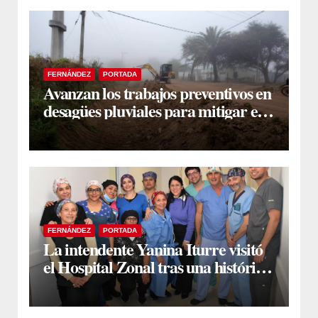
FERNÁNDEZ
PORTADA
Avanzan los trabajos preventivos en
desagües pluviales para mitigar el
impacto de la temporada de lluvias
FERNÁNDEZ
PORTADA
La intendente Yanina Iturre visitó
el Hospital Zonal tras una histórica
jornada de intervenciones
laparoscópicas