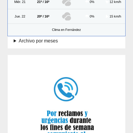
Miér. 21
21º / 16º
0%
12 km/h
Jue. 22
20º / 16º
0%
15 km/h
Clima en Fernández
Archivo por meses