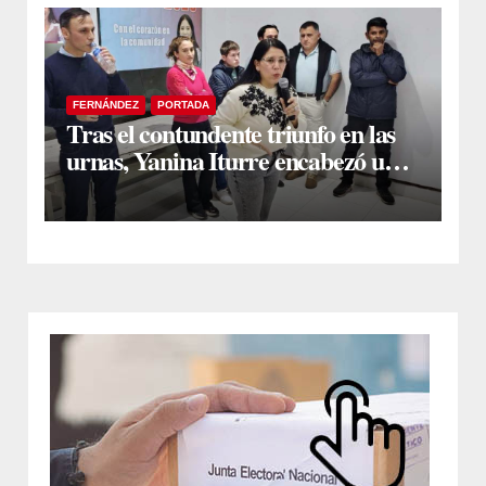
FERNÁNDEZ
PORTADA
Tras el contundente triunfo en las
urnas, Yanina Iturre encabezó un
encuentro con vecinos y dirigentes
en Fernández