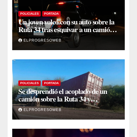
POLICIALES
PORTADA
Un joven volcó con su auto sobre la
Ruta 34 tras esquivar a un camión
que se cruzó de carril
ELPROGRESOWEB
POLICIALES
PORTADA
Se desprendió el acoplado de un
camión sobre la Ruta 34 y
camioneros se unieron para
ELPROGRESOWEB
retirarlo