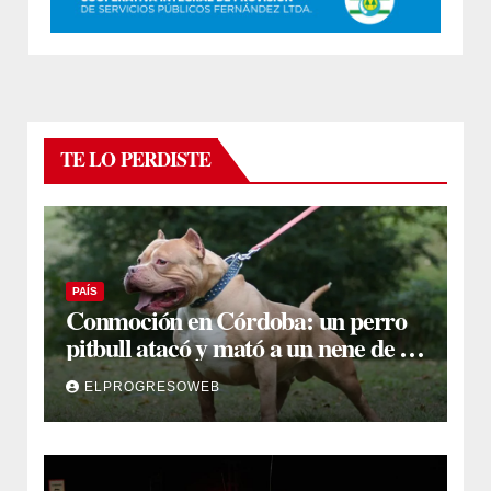
TE LO PERDISTE
PAÍS
Conmoción en Córdoba: un perro
pitbull atacó y mató a un nene de 3
años
ELPROGRESOWEB