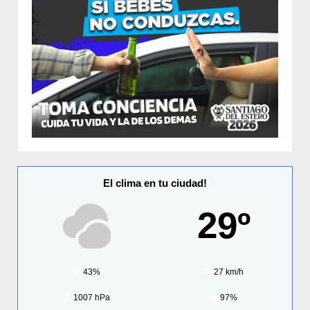
El clima en tu ciudad!
29º
43%
27 km/h
1007 hPa
97%