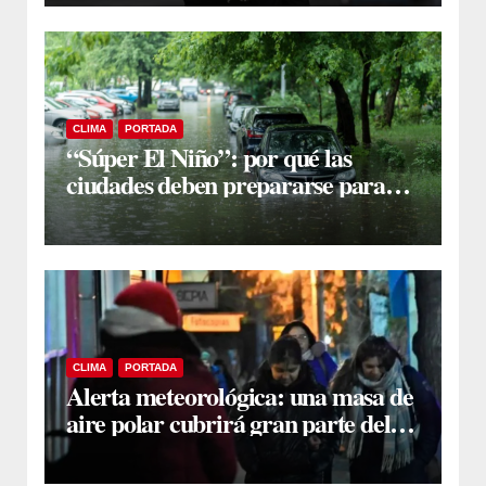
CLIMA
PORTADA
“Súper El Niño”: por qué las
ciudades deben prepararse para
lluvias más extremas
CLIMA
PORTADA
Alerta meteorológica: una masa de
aire polar cubrirá gran parte del
país con heladas y nevadas