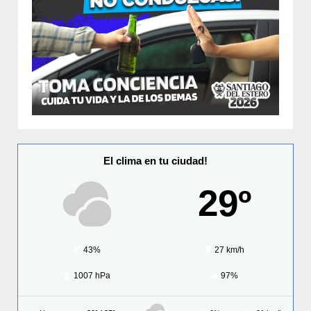
El clima en tu ciudad!
29º
43%
27 km/h
1007 hPa
97%