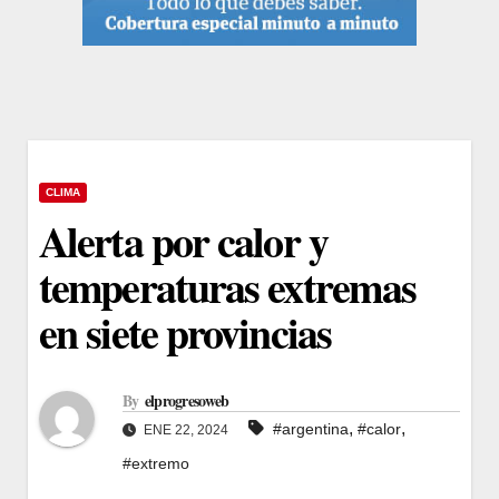
CLIMA
Alerta por calor y
temperaturas extremas
en siete provincias
By
elprogresoweb
,
,
#argentina
#calor
ENE 22, 2024
#extremo