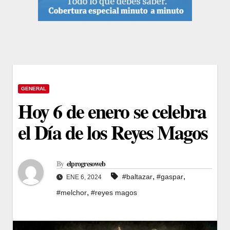
GENERAL
Hoy 6 de enero se celebra
el Día de los Reyes Magos
By
elprogresoweb
,
,
#baltazar
#gaspar
ENE 6, 2024
,
#melchor
#reyes magos