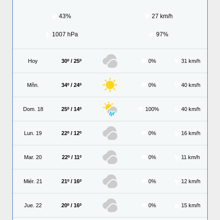
43%
27 km/h
1007 hPa
97%
Hoy
30º / 25º
0%
31 km/h
Mñn.
34º / 24º
0%
40 km/h
Dom. 18
25º / 14º
100%
40 km/h
Lun. 19
22º / 12º
0%
16 km/h
Mar. 20
22º / 11º
0%
11 km/h
Miér. 21
21º / 16º
0%
12 km/h
Jue. 22
20º / 16º
0%
15 km/h