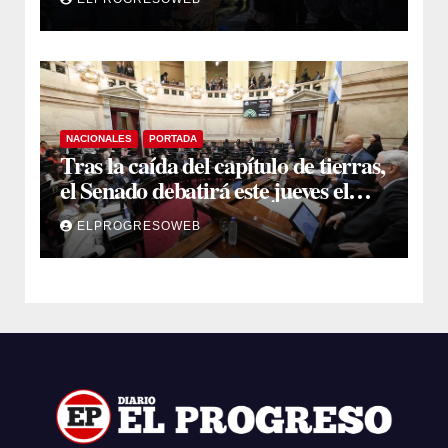
NACIONALES
PORTADA
Tras la caída del capítulo de tierras,
el Senado debatirá este jueves el
proyecto sobre propiedad privada
ELPROGRESOWEB