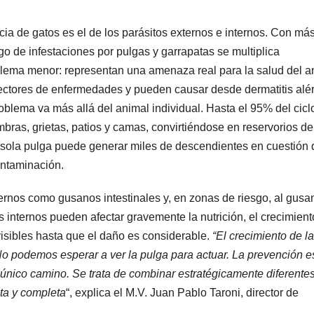
ia de gatos es el de los parásitos externos e internos. Con má
sgo de infestaciones por pulgas y garrapatas se multiplica
lema menor: representan una amenaza real para la salud del a
 vectores de enfermedades y pueden causar desde dermatitis alé
oblema va más allá del animal individual. Hasta el 95% del cicl
mbras, grietas, patios y camas, convirtiéndose en reservorios de
a sola pulga puede generar miles de descendientes en cuestión 
ontaminación.
ernos como gusanos intestinales y, en zonas de riesgo, al gusa
 internos pueden afectar gravemente la nutrición, el crecimiento
isibles hasta que el daño es considerable.
“El crecimiento de la
 No podemos esperar a ver la pulga para actuar. La prevención e
el único camino. Se trata de combinar estratégicamente diferente
sta y completa
“, explica el M.V. Juan Pablo Taroni, director de