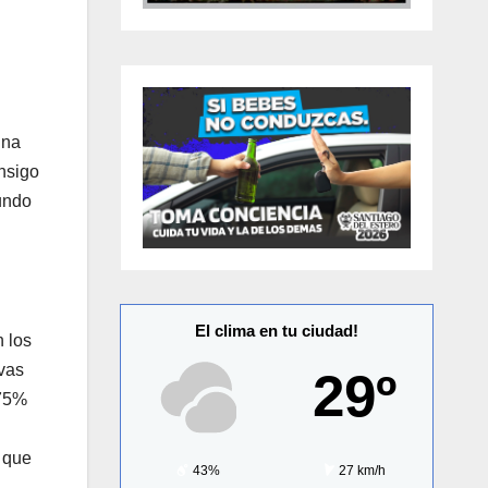
una
nsigo
undo
El clima en tu ciudad!
 los
vas
29º
 75%
 que
43%
27 km/h