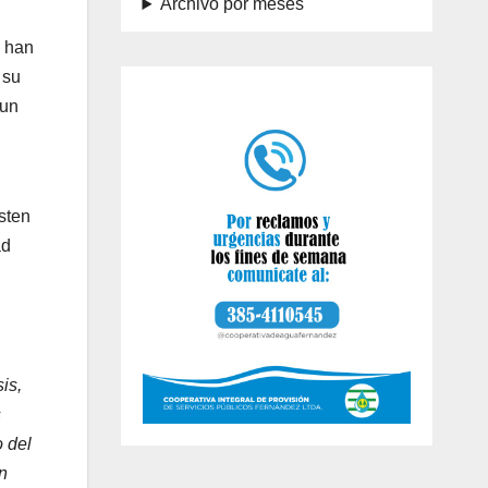
Archivo por meses
e han
 su
 un
sten
ad
is,
s
o del
n