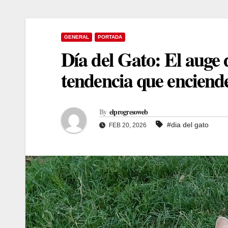
GENERAL
PORTADA
Día del Gato: El auge 
tendencia que enciende
By
elprogresoweb
#dia del gato
FEB 20, 2026