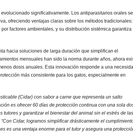
ha evolucionado significativamente. Los antiparasitarios orales s
va, ofreciendo ventajas claras sobre los métodos tradicionales:
a por factores ambientales, y su distribución sistémica garantiza
ta hacia soluciones de larga duración que simplifican el
atamientos mensuales han sido la norma durante años, ahora exi
menos dosis anuales. Esta innovación responde a una necesid
na protección más consistente para los gatos, especialmente en
ticable (Cidar) con sabor a carne que representa un salto
vación es ofrecer 60 días de protección continua con una sola dos
 tutores y garantizar el bienestar del animal sin el estrés de la
:
“Con Cidar, logramos simplificar drásticamente el cumplimient
es es una ventaja enorme para el tutor y asegura una protecció