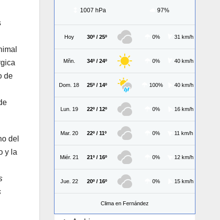
1007 hPa
97%
s
Hoy
30º / 25º
0%
31 km/h
nimal
Mñn.
34º / 24º
0%
40 km/h
rgica
o de
Dom. 18
25º / 14º
100%
40 km/h
de
Lun. 19
22º / 12º
0%
16 km/h
Mar. 20
22º / 11º
0%
11 km/h
no del
 y la
Miér. 21
21º / 16º
0%
12 km/h
s
Jue. 22
20º / 16º
0%
15 km/h
s
Clima en Fernández