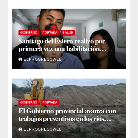
GOBIERNO
PORTADA
SALUD
Santiago del Estero realizó por
primera vez una habilitación
auditiva con vincha de conducción
ELPROGRESOWEB
ósea
GOBIERNO
PORTADA
El Gobierno provincial avanza con
trabajos preventivos en los ríos
Dulce y Salado y en los Bajos
ELPROGRESOWEB
Submeridionales