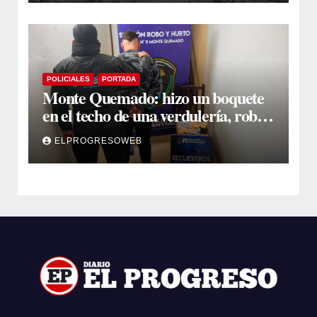
POLICIALES
PORTADA
Monte Quemado: hizo un boquete
en el techo de una verdulería, robó
$800.000 y cayó tras ser filmado
ELPROGRESOWEB