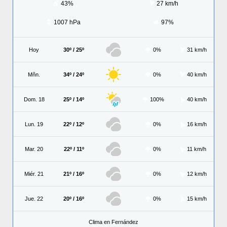
43%
27 km/h
1007 hPa
97%
Hoy
30º / 25º
0%
31 km/h
Mñn.
34º / 24º
0%
40 km/h
Dom. 18
25º / 14º
100%
40 km/h
Lun. 19
22º / 12º
0%
16 km/h
Mar. 20
22º / 11º
0%
11 km/h
Miér. 21
21º / 16º
0%
12 km/h
Jue. 22
20º / 16º
0%
15 km/h
Clima en Fernández