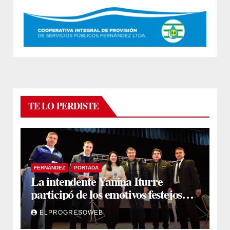
TE LO PERDISTE
FERNÁNDEZ
PORTADA
La intendente Yanina Iturre
participó de los emotivos festejos
por el Aniversario del Taekwon-Do
ELPROGRESOWEB
en Fernández