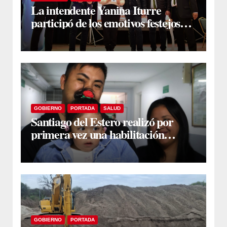
La intendente Yanina Iturre
participó de los emotivos festejos
por el Aniversario del Taekwon-Do
en Fernández
GOBIERNO
PORTADA
SALUD
Santiago del Estero realizó por
primera vez una habilitación
auditiva con vincha de conducción
ósea
GOBIERNO
PORTADA