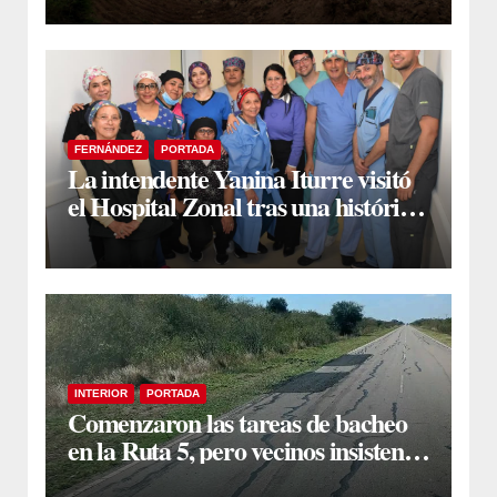
FERNÁNDEZ
PORTADA
La intendente Yanina Iturre visitó
el Hospital Zonal tras una histórica
jornada de intervenciones
laparoscópicas
INTERIOR
PORTADA
Comenzaron las tareas de bacheo
en la Ruta 5, pero vecinos insisten
en un reclamo integral