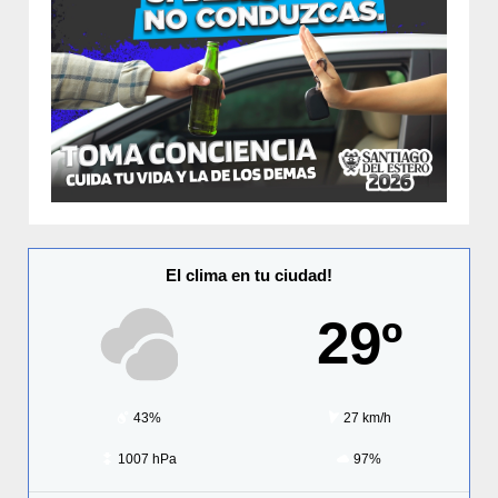
El clima en tu ciudad!
29º
43%
27 km/h
1007 hPa
97%