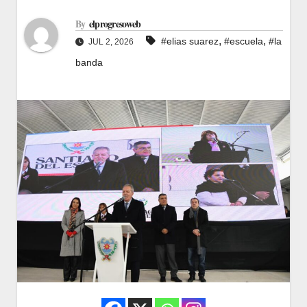
By
elprogresoweb
,
,
#elias suarez
#escuela
#la
JUL 2, 2026
banda