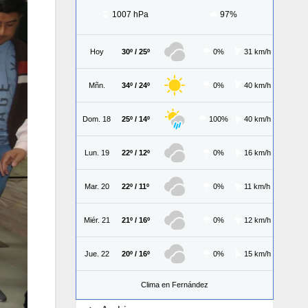
1007 hPa
97%
Hoy
30º / 25º
0%
31 km/h
Mñn.
34º / 24º
0%
40 km/h
Dom. 18
25º / 14º
100%
40 km/h
Lun. 19
22º / 12º
0%
16 km/h
Mar. 20
22º / 11º
0%
11 km/h
Miér. 21
21º / 16º
0%
12 km/h
Jue. 22
20º / 16º
0%
15 km/h
Clima en Fernández