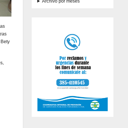
Archivo por meses
tas
tras
 Bety
s,