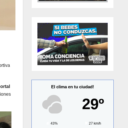
ortiva
ortal
El clima en tu ciudad!
ciones
29º
43%
27 km/h