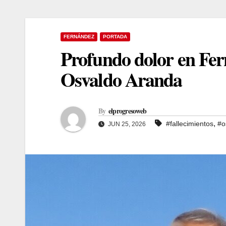
FERNÁNDEZ
PORTADA
Profundo dolor en Fern
Osvaldo Aranda
By
elprogresoweb
,
#fallecimientos
#o
JUN 25, 2026